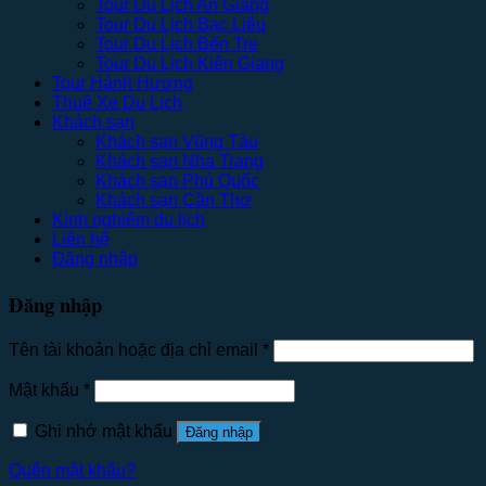
Tour Du Lịch An Giang
Tour Du Lịch Bạc Liêu
Tour Du Lịch Bến Tre
Tour Du Lịch Kiên Giang
Tour Hành Hương
Thuê Xe Du Lịch
Khách sạn
Khách sạn Vũng Tàu
Khách sạn Nha Trang
Khách sạn Phú Quốc
Khách sạn Cần Thơ
Kinh nghiệm du lịch
Liên hệ
Đăng nhập
Đăng nhập
Tên tài khoản hoặc địa chỉ email
*
Mật khẩu
*
Ghi nhớ mật khẩu
Đăng nhập
Quên mật khẩu?