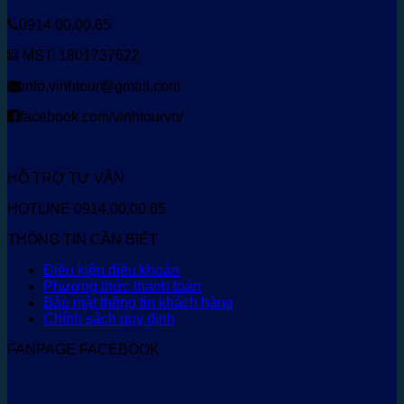
0914.00.00.65
MST: 1801737622
info.vinhtour@gmail.com
facebook.com/vinhtourvn/
HỖ TRỢ TƯ VẤN
HOTLINE 0914.00.00.65
THÔNG TIN CẦN BIẾT
Điều kiện điều khoản
Phương thức thanh toán
Bảo mật thông tin khách hàng
Chính sách quy định
FANPAGE FACEBOOK