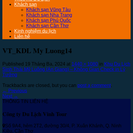
Khách sạn
Khách sạn Vũng Tàu
Khách sạn Nha Trang
Khách sạn Phú Quốc
Khách sạn Cần Thơ
Kinh nghiệm du lịch
Liên hệ
VT_KDL My Luong14
Published
19 Tháng Ba, 2024
at
1440 × 1080
in
Khu Du Lịch
Sinh Thái Mỹ Luông (An Giang) – Không Gian Check in Lý
Tưởng
Trackbacks are closed, but you can
post a comment
.
←
Previous
Next
→
THÔNG TIN LIÊN HỆ
Công ty Du Lịch Vinh Tour
Số 9A4, hẻm 2T2, đường 30/4, P. Xuân Khánh, Q. Ninh
Kiều, Cần Thơ