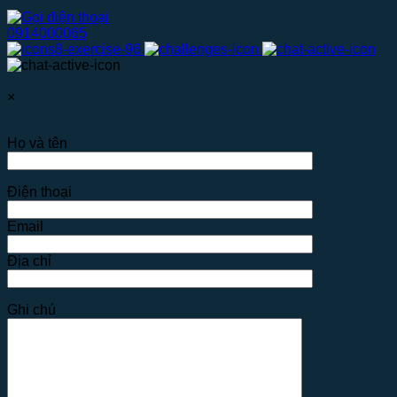
0914000065
×
Họ và tên
Điện thoại
Email
Địa chỉ
Ghi chú