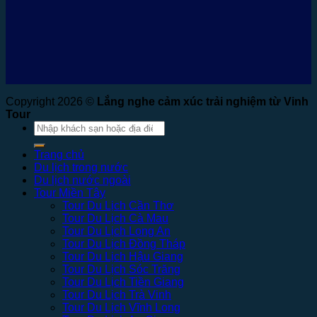
Copyright 2026 ©
Lắng nghe cảm xúc trải nghiệm từ Vinh
Tour
Tìm
kiếm:
Trang chủ
Du lịch trong nước
Du lịch nước ngoài
Tour Miền Tây
Tour Du Lịch Cần Thơ
Tour Du Lịch Cà Mau
Tour Du Lịch Long An
Tour Du Lịch Đồng Tháp
Tour Du Lịch Hậu Giang
Tour Du Lịch Sóc Trăng
Tour Du Lịch Tiền Giang
Tour Du Lịch Trà Vinh
Tour Du Lịch Vĩnh Long