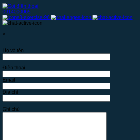
0914000065
×
Họ và tên
Điện thoại
Email
Địa chỉ
Ghi chú