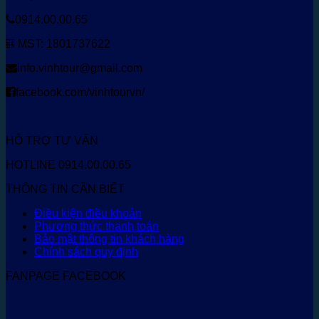
0914.00.00.65
MST: 1801737622
info.vinhtour@gmail.com
facebook.com/vinhtourvn/
HỖ TRỢ TƯ VẤN
HOTLINE 0914.00.00.65
THÔNG TIN CẦN BIẾT
Điều kiện điều khoản
Phương thức thanh toán
Bảo mật thông tin khách hàng
Chính sách quy định
FANPAGE FACEBOOK