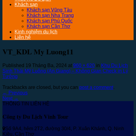
Khách sạn
Khách sạn Vũng Tàu
Khách sạn Nha Trang
Khách sạn Phú Quốc
Khách sạn Cần Thơ
Kinh nghiệm du lịch
Liên hệ
VT_KDL My Luong11
Published
19 Tháng Ba, 2024
at
960 × 620
in
Khu Du Lịch
Sinh Thái Mỹ Luông (An Giang) – Không Gian Check in Lý
Tưởng
Trackbacks are closed, but you can
post a comment
.
←
Previous
Next
→
THÔNG TIN LIÊN HỆ
Công ty Du Lịch Vinh Tour
Số 9A4, hẻm 2T2, đường 30/4, P. Xuân Khánh, Q. Ninh
Kiều, Cần Thơ