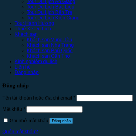
Tour Du Lịch An Giang
Tour Du Lịch Bạc Liêu
Tour Du Lịch Bến Tre
Tour Du Lịch Kiên Giang
Tour Hành Hương
Thuê Xe Du Lịch
Khách sạn
Khách sạn Vũng Tàu
Khách sạn Nha Trang
Khách sạn Phú Quốc
Khách sạn Cần Thơ
Kinh nghiệm du lịch
Liên hệ
Đăng nhập
Đăng nhập
Tên tài khoản hoặc địa chỉ email
*
Mật khẩu
*
Ghi nhớ mật khẩu
Đăng nhập
Quên mật khẩu?