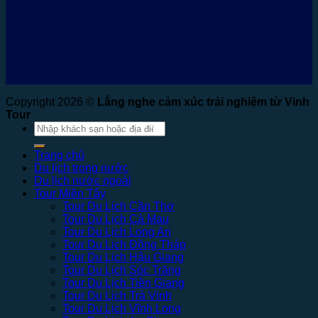
Copyright 2026 ©
Lắng nghe cảm xúc trải nghiệm từ Vinh
Tour
Tìm
kiếm:
Trang chủ
Du lịch trong nước
Du lịch nước ngoài
Tour Miền Tây
Tour Du Lịch Cần Thơ
Tour Du Lịch Cà Mau
Tour Du Lịch Long An
Tour Du Lịch Đồng Tháp
Tour Du Lịch Hậu Giang
Tour Du Lịch Sóc Trăng
Tour Du Lịch Tiền Giang
Tour Du Lịch Trà Vinh
Tour Du Lịch Vĩnh Long