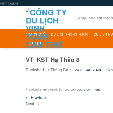
Skip
vinhtour.vn
to
content
Tìm
kiếm:
TRANG CHỦ
DU LỊCH TRONG NƯỚC
DU LỊCH N
LIÊN HỆ
VT_KST Hạ Thảo 8
Published
11 Tháng Ba, 2024
at
640 × 400
in
Kh
Trackbacks are closed, but you can
post a comment
.
←
Previous
Next
→