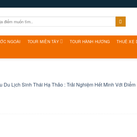
ƯỚC NGOÀI
TOUR MIỀN TÂY
TOUR HÀNH HƯƠNG
THUÊ XE 
u Du Lịch Sinh Thái Hạ Thảo : Trải Nghiệm Hết Mình Với Điểm G