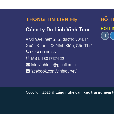
THÔNG TIN LIÊN HỆ
HỖ T
Công ty Du Lịch Vinh Tour
HOTLIN
Số 9A4, hẻm 2T2, đường 30/4, P.
Xuân Khánh, Q. Ninh Kiều, Cần Thơ
0914.00.00.65
MST: 1801737622
info.vinhtour@gmail.com
facebook.com/vinhtourvn/
Copyright 2026 ©
Lắng nghe cảm xúc trải nghiệm t