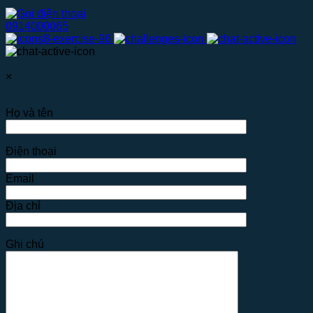
0914000065
×
Họ và tên
Điện thoại
Email
Địa chỉ
Ghi chú