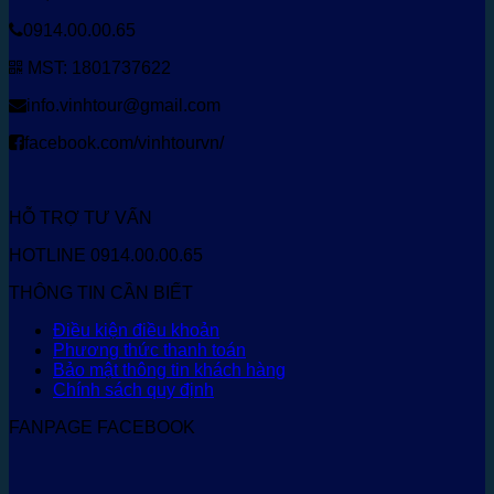
0914.00.00.65
MST: 1801737622
info.vinhtour@gmail.com
facebook.com/vinhtourvn/
HỖ TRỢ TƯ VẤN
HOTLINE 0914.00.00.65
THÔNG TIN CẦN BIẾT
Điều kiện điều khoản
Phương thức thanh toán
Bảo mật thông tin khách hàng
Chính sách quy định
FANPAGE FACEBOOK