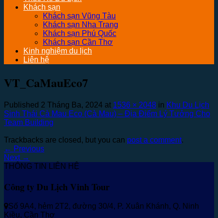
Khách sạn
Khách sạn Vũng Tàu
Khách sạn Nha Trang
Khách sạn Phú Quốc
Khách sạn Cần Thơ
Kinh nghiệm du lịch
Liên hệ
VT_CaMauEco7
Published
2 Tháng Ba, 2024
at
1536 × 2048
in
Khu Du Lịch
Sinh Thái Cà Mau Eco (Cà Mau) – Địa Điểm Lý Tưởng Cho
Team Building
Trackbacks are closed, but you can
post a comment
.
←
Previous
Next
→
THÔNG TIN LIÊN HỆ
Công ty Du Lịch Vinh Tour
Số 9A4, hẻm 2T2, đường 30/4, P. Xuân Khánh, Q. Ninh
Kiều, Cần Thơ