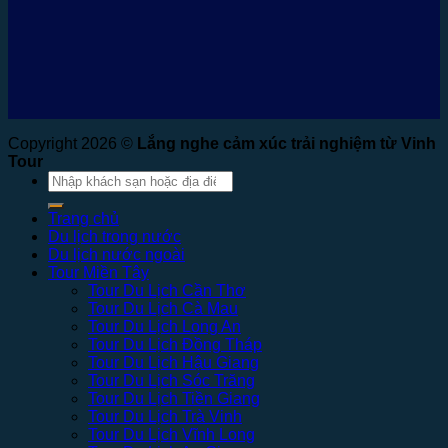
Copyright 2026 ©
Lắng nghe cảm xúc trải nghiệm từ Vinh
Tour
Tìm
kiếm:
Trang chủ
Du lịch trong nước
Du lịch nước ngoài
Tour Miền Tây
Tour Du Lịch Cần Thơ
Tour Du Lịch Cà Mau
Tour Du Lịch Long An
Tour Du Lịch Đồng Tháp
Tour Du Lịch Hậu Giang
Tour Du Lịch Sóc Trăng
Tour Du Lịch Tiền Giang
Tour Du Lịch Trà Vinh
Tour Du Lịch Vĩnh Long