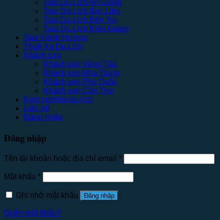
Tour Du Lịch An Giang
Tour Du Lịch Bạc Liêu
Tour Du Lịch Bến Tre
Tour Du Lịch Kiên Giang
Tour Hành Hương
Thuê Xe Du Lịch
Khách sạn
Khách sạn Vũng Tàu
Khách sạn Nha Trang
Khách sạn Phú Quốc
Khách sạn Cần Thơ
Kinh nghiệm du lịch
Liên hệ
Đăng nhập
Đăng nhập
Tên tài khoản hoặc địa chỉ email
*
Mật khẩu
*
Ghi nhớ mật khẩu
Đăng nhập
Quên mật khẩu?