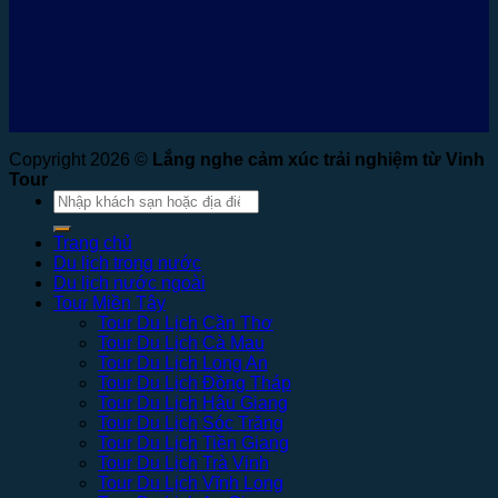
Copyright 2026 ©
Lắng nghe cảm xúc trải nghiệm từ Vinh
Tour
Tìm
kiếm:
Trang chủ
Du lịch trong nước
Du lịch nước ngoài
Tour Miền Tây
Tour Du Lịch Cần Thơ
Tour Du Lịch Cà Mau
Tour Du Lịch Long An
Tour Du Lịch Đồng Tháp
Tour Du Lịch Hậu Giang
Tour Du Lịch Sóc Trăng
Tour Du Lịch Tiền Giang
Tour Du Lịch Trà Vinh
Tour Du Lịch Vĩnh Long