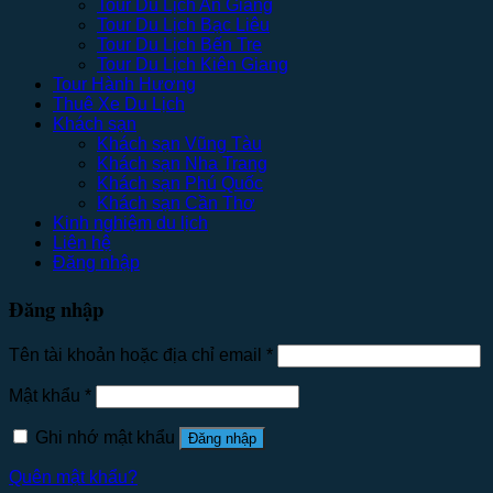
Tour Du Lịch An Giang
Tour Du Lịch Bạc Liêu
Tour Du Lịch Bến Tre
Tour Du Lịch Kiên Giang
Tour Hành Hương
Thuê Xe Du Lịch
Khách sạn
Khách sạn Vũng Tàu
Khách sạn Nha Trang
Khách sạn Phú Quốc
Khách sạn Cần Thơ
Kinh nghiệm du lịch
Liên hệ
Đăng nhập
Đăng nhập
Tên tài khoản hoặc địa chỉ email
*
Mật khẩu
*
Ghi nhớ mật khẩu
Đăng nhập
Quên mật khẩu?