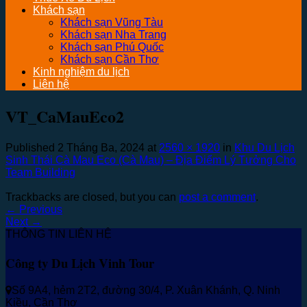
Khách sạn
Khách sạn Vũng Tàu
Khách sạn Nha Trang
Khách sạn Phú Quốc
Khách sạn Cần Thơ
Kinh nghiệm du lịch
Liên hệ
VT_CaMauEco2
Published
2 Tháng Ba, 2024
at
2560 × 1920
in
Khu Du Lịch
Sinh Thái Cà Mau Eco (Cà Mau) – Địa Điểm Lý Tưởng Cho
Team Building
Trackbacks are closed, but you can
post a comment
.
←
Previous
Next
→
THÔNG TIN LIÊN HỆ
Công ty Du Lịch Vinh Tour
Số 9A4, hẻm 2T2, đường 30/4, P. Xuân Khánh, Q. Ninh
Kiều, Cần Thơ