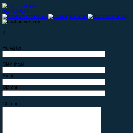
0914000065
×
Họ và tên
Điện thoại
Email
Địa chỉ
Ghi chú