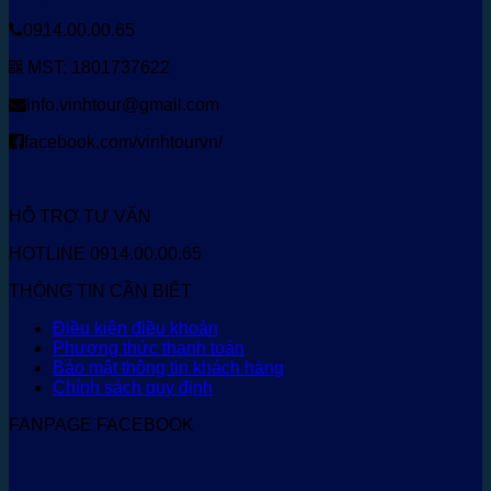
0914.00.00.65
MST: 1801737622
info.vinhtour@gmail.com
facebook.com/vinhtourvn/
HỖ TRỢ TƯ VẤN
HOTLINE 0914.00.00.65
THÔNG TIN CẦN BIẾT
Điều kiện điều khoản
Phương thức thanh toán
Bảo mật thông tin khách hàng
Chính sách quy định
FANPAGE FACEBOOK