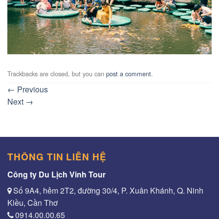
Trackbacks are closed, but you can
post a comment
.
←
Previous
Next
→
THÔNG TIN LIÊN HỆ
Công ty Du Lịch Vinh Tour
Số 9A4, hẻm 2T2, đường 30/4, P. Xuân Khánh, Q. Ninh
Kiều, Cần Thơ
0914.00.00.65