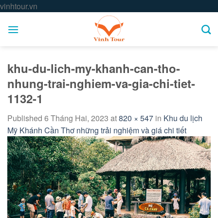
Skip
vinhtour.vn
to
content
khu-du-lich-my-khanh-can-tho-
nhung-trai-nghiem-va-gia-chi-tiet-
1132-1
Published
6 Tháng Hai, 2023
at
820 × 547
in
Khu du lịch
Mỹ Khánh Cần Thơ những trải nghiệm và giá chi tiết