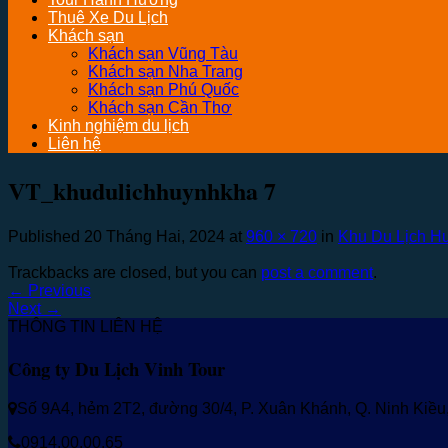
Thuê Xe Du Lịch
Khách sạn
Khách sạn Vũng Tàu
Khách sạn Nha Trang
Khách sạn Phú Quốc
Khách sạn Cần Thơ
Kinh nghiệm du lịch
Liên hệ
VT_khudulichhuynhkha 7
Published
20 Tháng Hai, 2024
at
960 × 720
in
Khu Du Lịch Hu
Trackbacks are closed, but you can
post a comment
.
←
Previous
Next
→
THÔNG TIN LIÊN HỆ
Công ty Du Lịch Vinh Tour
Số 9A4, hẻm 2T2, đường 30/4, P. Xuân Khánh, Q. Ninh Kiề
0914.00.00.65