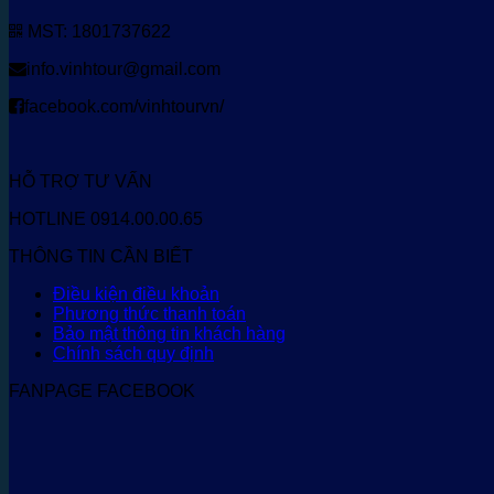
MST: 1801737622
info.vinhtour@gmail.com
facebook.com/vinhtourvn/
HỖ TRỢ TƯ VẤN
HOTLINE 0914.00.00.65
THÔNG TIN CẦN BIẾT
Điều kiện điều khoản
Phương thức thanh toán
Bảo mật thông tin khách hàng
Chính sách quy định
FANPAGE FACEBOOK