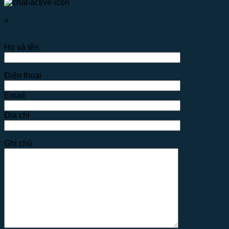
×
Họ và tên
Điện thoại
Email
Địa chỉ
Ghi chú