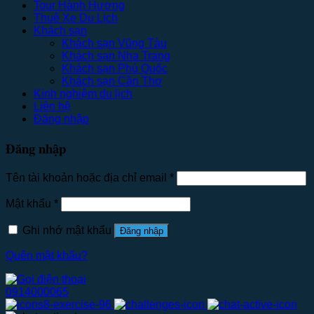
Tour Hành Hương
Thuê Xe Du Lịch
Khách sạn
Khách sạn Vũng Tàu
Khách sạn Nha Trang
Khách sạn Phú Quốc
Khách sạn Cần Thơ
Kinh nghiệm du lịch
Liên hệ
Đăng nhập
Đăng nhập
Tên tài khoản hoặc địa chỉ email
*
Mật khẩu
*
Ghi nhớ mật khẩu
Đăng nhập
Quên mật khẩu?
0914000065