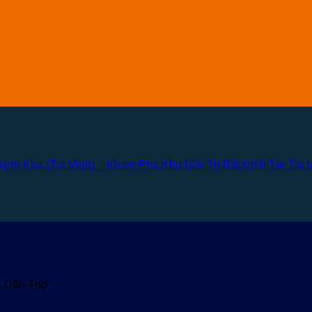
ỳnh Kha (Trà Vinh) – Khám Phá Khu Giải Trí Bật Nhất Tại Trà 
u, Cần Thơ