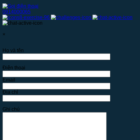
0914000065
×
Họ và tên
Điện thoại
Email
Địa chỉ
Ghi chú