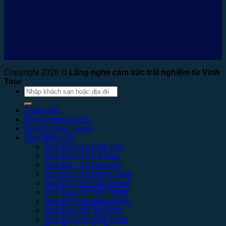
Copyright 2026 ©
Lắng nghe cảm xúc trải nghiệm từ Vinh
Tour
Tìm
kiếm:
Trang chủ
Du lịch trong nước
Du lịch nước ngoài
Tour Miền Tây
Tour Du Lịch Cần Thơ
Tour Du Lịch Cà Mau
Tour Du Lịch Long An
Tour Du Lịch Đồng Tháp
Tour Du Lịch Hậu Giang
Tour Du Lịch Sóc Trăng
Tour Du Lịch Tiền Giang
Tour Du Lịch Trà Vinh
Tour Du Lịch Vĩnh Long