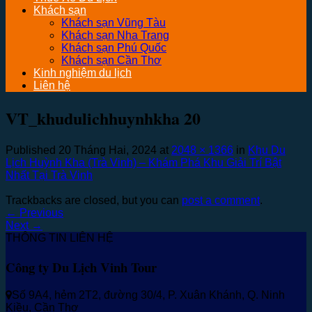
Khách sạn
Khách sạn Vũng Tàu
Khách sạn Nha Trang
Khách sạn Phú Quốc
Khách sạn Cần Thơ
Kinh nghiệm du lịch
Liên hệ
VT_khudulichhuynhkha 20
Published
20 Tháng Hai, 2024
at
2048 × 1366
in
Khu Du
Lịch Huỳnh Kha (Trà Vinh) – Khám Phá Khu Giải Trí Bật
Nhất Tại Trà Vinh
Trackbacks are closed, but you can
post a comment
.
←
Previous
Next
→
THÔNG TIN LIÊN HỆ
Công ty Du Lịch Vinh Tour
Số 9A4, hẻm 2T2, đường 30/4, P. Xuân Khánh, Q. Ninh
Kiều, Cần Thơ