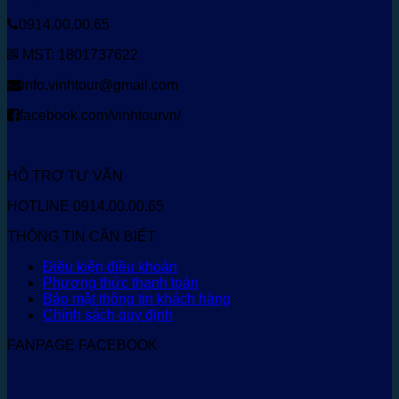
0914.00.00.65
MST: 1801737622
info.vinhtour@gmail.com
facebook.com/vinhtourvn/
HỖ TRỢ TƯ VẤN
HOTLINE 0914.00.00.65
THÔNG TIN CẦN BIẾT
Điều kiện điều khoản
Phương thức thanh toán
Bảo mật thông tin khách hàng
Chính sách quy định
FANPAGE FACEBOOK