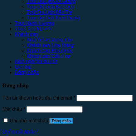
Tour Du Lịch An Giang
Tour Du Lịch Bạc Liêu
Tour Du Lịch Bến Tre
Tour Du Lịch Kiên Giang
Tour Hành Hương
Thuê Xe Du Lịch
Khách sạn
Khách sạn Vũng Tàu
Khách sạn Nha Trang
Khách sạn Phú Quốc
Khách sạn Cần Thơ
Kinh nghiệm du lịch
Liên hệ
Đăng nhập
Đăng nhập
Tên tài khoản hoặc địa chỉ email
*
Mật khẩu
*
Ghi nhớ mật khẩu
Đăng nhập
Quên mật khẩu?