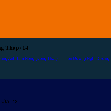
g Tháp) 14
oàng Anh Tam Nông (Đồng Tháp) – Thiên Đường Nghỉ Dưỡng
u, Cần Thơ