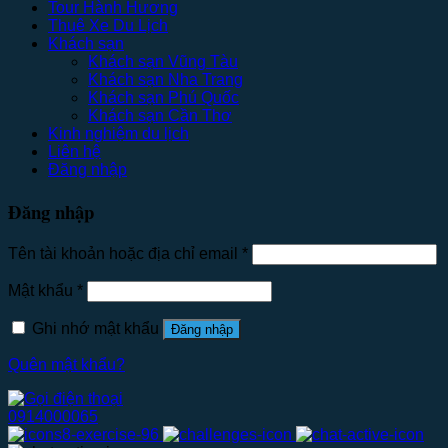
Tour Hành Hương
Thuê Xe Du Lịch
Khách sạn
Khách sạn Vũng Tàu
Khách sạn Nha Trang
Khách sạn Phú Quốc
Khách sạn Cần Thơ
Kinh nghiệm du lịch
Liên hệ
Đăng nhập
Đăng nhập
Tên tài khoản hoặc địa chỉ email
*
Mật khẩu
*
Ghi nhớ mật khẩu
Đăng nhập
Quên mật khẩu?
0914000065