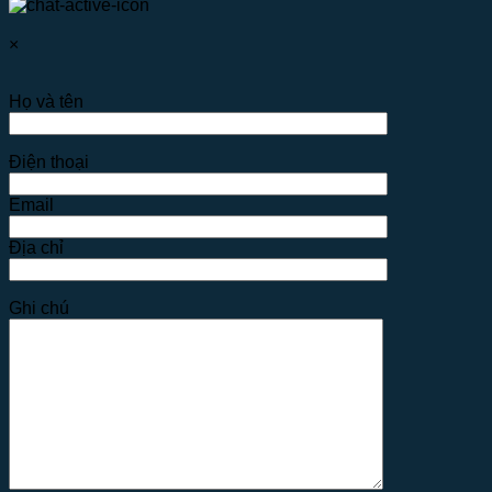
×
Họ và tên
Điện thoại
Email
Địa chỉ
Ghi chú