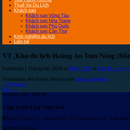
Thuê Xe Du Lịch
Khách sạn
Khách sạn Vũng Tàu
Khách sạn Nha Trang
Khách sạn Phú Quốc
Khách sạn Cần Thơ
Kinh nghiệm du lịch
Liên hệ
VT_Khu du lịch Hoàng An Tam Nông (Đồn
Published
1 Tháng Hai, 2024
at
960 × 1280
in
Khu Du Lịch H
Trackbacks are closed, but you can
post a comment
.
←
Previous
Next
→
THÔNG TIN LIÊN HỆ
Công ty Du Lịch Vinh Tour
Số 9A4, hẻm 2T2, đường 30/4, P. Xuân Khánh, Q. Ninh Kiề
0914.00.00.65