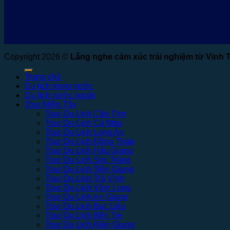
Copyright 2026 ©
Lắng nghe cảm xúc trải nghiệm từ Vinh 
Trang chủ
Du lịch trong nước
Du lịch nước ngoài
Tour Miền Tây
Tour Du Lịch Cần Thơ
Tour Du Lịch Cà Mau
Tour Du Lịch Long An
Tour Du Lịch Đồng Tháp
Tour Du Lịch Hậu Giang
Tour Du Lịch Sóc Trăng
Tour Du Lịch Tiền Giang
Tour Du Lịch Trà Vinh
Tour Du Lịch Vĩnh Long
Tour Du Lịch An Giang
Tour Du Lịch Bạc Liêu
Tour Du Lịch Bến Tre
Tour Du Lịch Kiên Giang