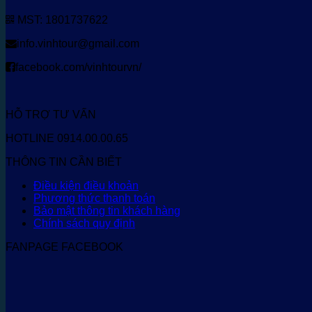
MST: 1801737622
info.vinhtour@gmail.com
facebook.com/vinhtourvn/
HỖ TRỢ TƯ VẤN
HOTLINE 0914.00.00.65
THÔNG TIN CẦN BIẾT
Điều kiện điều khoản
Phương thức thanh toán
Bảo mật thông tin khách hàng
Chính sách quy định
FANPAGE FACEBOOK