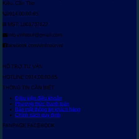
Kiều, Cần Thơ
0914.00.00.65
MST: 1801737622
info.vinhtour@gmail.com
facebook.com/vinhtourvn/
HỖ TRỢ TƯ VẤN
HOTLINE 0914.00.00.65
THÔNG TIN CẦN BIẾT
Điều kiện điều khoản
Phương thức thanh toán
Bảo mật thông tin khách hàng
Chính sách quy định
FANPAGE FACEBOOK