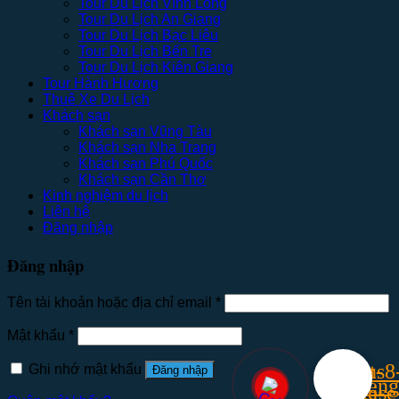
Tour Du Lịch Vĩnh Long
Tour Du Lịch An Giang
Tour Du Lịch Bạc Liêu
Tour Du Lịch Bến Tre
Tour Du Lịch Kiên Giang
Tour Hành Hương
Thuê Xe Du Lịch
Khách sạn
Khách sạn Vũng Tàu
Khách sạn Nha Trang
Khách sạn Phú Quốc
Khách sạn Cần Thơ
Kinh nghiệm du lịch
Liên hệ
Đăng nhập
Đăng nhập
Tên tài khoản hoặc địa chỉ email
*
Mật khẩu
*
Ghi nhớ mật khẩu
Đăng nhập