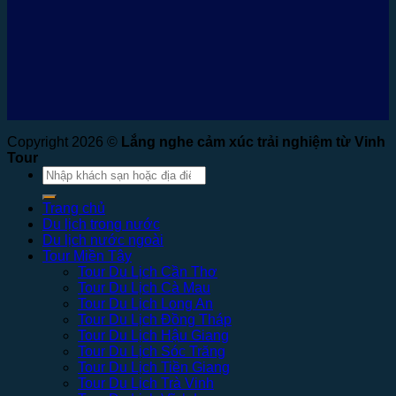
Copyright 2026 ©
Lắng nghe cảm xúc trải nghiệm từ Vinh
Tour
Tìm
kiếm:
Trang chủ
Du lịch trong nước
Du lịch nước ngoài
Tour Miền Tây
Tour Du Lịch Cần Thơ
Tour Du Lịch Cà Mau
Tour Du Lịch Long An
Tour Du Lịch Đồng Tháp
Tour Du Lịch Hậu Giang
Tour Du Lịch Sóc Trăng
Tour Du Lịch Tiền Giang
Tour Du Lịch Trà Vinh