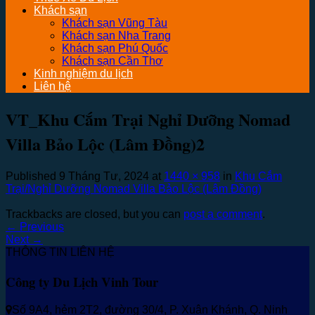
Khách sạn
Khách sạn Vũng Tàu
Khách sạn Nha Trang
Khách sạn Phú Quốc
Khách sạn Cần Thơ
Kinh nghiệm du lịch
Liên hệ
VT_Khu Cắm Trại Nghỉ Dưỡng Nomad
Villa Bảo Lộc (Lâm Đồng)2
Published
9 Tháng Tư, 2024
at
1440 × 958
in
Khu Cắm
Trại/Nghỉ Dưỡng Nomad Villa Bảo Lộc (Lâm Đồng)
Trackbacks are closed, but you can
post a comment
.
←
Previous
Next
→
THÔNG TIN LIÊN HỆ
Công ty Du Lịch Vinh Tour
Số 9A4, hẻm 2T2, đường 30/4, P. Xuân Khánh, Q. Ninh