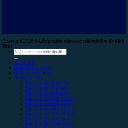
Copyright 2026 ©
Lắng nghe cảm xúc trải nghiệm từ Vinh
Tour
Tìm
kiếm:
Trang chủ
Du lịch trong nước
Du lịch nước ngoài
Tour Miền Tây
Tour Du Lịch Cần Thơ
Tour Du Lịch Cà Mau
Tour Du Lịch Long An
Tour Du Lịch Đồng Tháp
Tour Du Lịch Hậu Giang
Tour Du Lịch Sóc Trăng
Tour Du Lịch Tiền Giang
Tour Du Lịch Trà Vinh
Tour Du Lịch Vĩnh Long