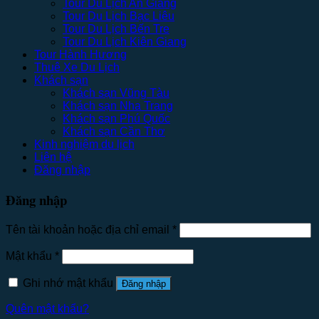
Tour Du Lịch An Giang
Tour Du Lịch Bạc Liêu
Tour Du Lịch Bến Tre
Tour Du Lịch Kiên Giang
Tour Hành Hương
Thuê Xe Du Lịch
Khách sạn
Khách sạn Vũng Tàu
Khách sạn Nha Trang
Khách sạn Phú Quốc
Khách sạn Cần Thơ
Kinh nghiệm du lịch
Liên hệ
Đăng nhập
Đăng nhập
Tên tài khoản hoặc địa chỉ email
*
Mật khẩu
*
Ghi nhớ mật khẩu
Đăng nhập
Quên mật khẩu?