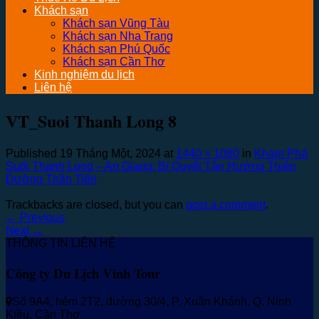
Khách sạn
Khách sạn Vũng Tàu
Khách sạn Nha Trang
Khách sạn Phú Quốc
Khách sạn Cần Thơ
Kinh nghiệm du lịch
Liên hệ
VT_Suoi Thanh Long 8
Published
19 Tháng Một, 2024
at
1440 × 1080
in
Khám Phá
Suối Thanh Long – An Giang: Bí Quyết Tận Hưởng Thiên
Đường Thần Tiên
Trackbacks are closed, but you can
post a comment
.
←
Previous
Next
→
THÔNG TIN LIÊN HỆ
Công ty Du Lịch Vinh Tour
Số 9A4, hẻm 2T2, đường 30/4, P. Xuân Khánh, Q. Ninh
Kiều, Cần Thơ