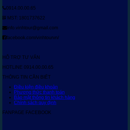
0914.00.00.65
MST: 1801737622
info.vinhtour@gmail.com
facebook.com/vinhtourvn/
HỖ TRỢ TƯ VẤN
HOTLINE 0914.00.00.65
THÔNG TIN CẦN BIẾT
Điều kiện điều khoản
Phương thức thanh toán
Bảo mật thông tin khách hàng
Chính sách quy định
FANPAGE FACEBOOK