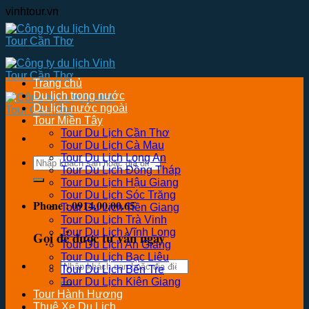
Skip
vinhtour.vn
to
content
Trang chủ
Du lịch trong nước
Du lịch nước ngoài
Tour Miền Tây
Tour Du Lịch Cần Thơ
Tour Du Lịch Cà Mau
Tour Du Lịch Long An
Tìm
Tour Du Lịch Đồng Tháp
kiếm:
Tour Du Lịch Hậu Giang
Tour Du Lịch Sóc Trăng
Phone : 0914.00.00.65
Tour Du Lịch Tiền Giang
Tour Du Lịch Trà Vinh
Tour Du Lịch Vĩnh Long
Gọi để được tư vấn ngay
Tour Du Lịch An Giang
Tour Du Lịch Bạc Liêu
Tìm
Tour Du Lịch Bến Tre
kiếm:
Tour Du Lịch Kiên Giang
Tour Hành Hương
Thuê Xe Du Lịch