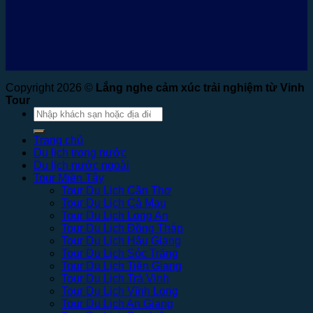
Copyright 2026 ©
Lắng nghe cảm xúc trải nghiệm từ Vinh
Tour
Tìm
kiếm:
Trang chủ
Du lịch trong nước
Du lịch nước ngoài
Tour Miền Tây
Tour Du Lịch Cần Thơ
Tour Du Lịch Cà Mau
Tour Du Lịch Long An
Tour Du Lịch Đồng Tháp
Tour Du Lịch Hậu Giang
Tour Du Lịch Sóc Trăng
Tour Du Lịch Tiền Giang
Tour Du Lịch Trà Vinh
Tour Du Lịch Vĩnh Long
Tour Du Lịch An Giang