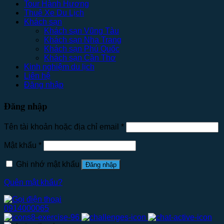
Tour Hành Hương
Thuê Xe Du Lịch
Khách sạn
Khách sạn Vũng Tàu
Khách sạn Nha Trang
Khách sạn Phú Quốc
Khách sạn Cần Thơ
Kinh nghiệm du lịch
Liên hệ
Đăng nhập
Đăng nhập
Tên tài khoản hoặc địa chỉ email
*
Mật khẩu
*
Ghi nhớ mật khẩu
Đăng nhập
Quên mật khẩu?
0914000065