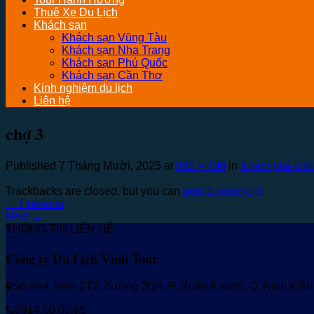
Thuê Xe Du Lịch
Khách sạn
Khách sạn Vũng Tàu
Khách sạn Nha Trang
Khách sạn Phú Quốc
Khách sạn Cần Thơ
Kinh nghiệm du lịch
Liên hệ
chợ 3
Published
7 Tháng Mười, 2025
at
640 × 400
in
Khám phá khỏe
Trackbacks are closed, but you can
post a comment
.
←
Previous
Next
→
THÔNG TIN LIÊN HỆ
Công ty Du Lịch Vinh Tour
Số 9A4, hẻm 2T2, đường 30/4, P. Xuân Khánh, Q. Ninh Kiề
0914.00.00.65