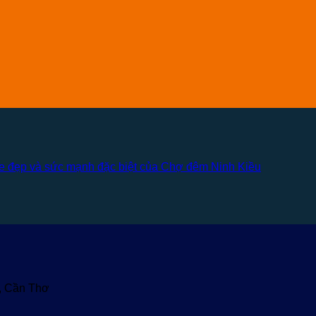
 đẹp và sức mạnh đặc biệt của Chợ đêm Ninh Kiều
u, Cần Thơ