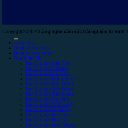
Copyright 2026 ©
Lắng nghe cảm xúc trải nghiệm từ Vinh 
Trang chủ
Du lịch trong nước
Du lịch nước ngoài
Tour Miền Tây
Tour Du Lịch Cần Thơ
Tour Du Lịch Cà Mau
Tour Du Lịch Long An
Tour Du Lịch Đồng Tháp
Tour Du Lịch Hậu Giang
Tour Du Lịch Sóc Trăng
Tour Du Lịch Tiền Giang
Tour Du Lịch Trà Vinh
Tour Du Lịch Vĩnh Long
Tour Du Lịch An Giang
Tour Du Lịch Bạc Liêu
Tour Du Lịch Bến Tre
Tour Du Lịch Kiên Giang