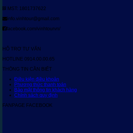
MST: 1801737622
info.vinhtour@gmail.com
facebook.com/vinhtourvn/
HỖ TRỢ TƯ VẤN
HOTLINE 0914.00.00.65
THÔNG TIN CẦN BIẾT
Điều kiện điều khoản
Phương thức thanh toán
Bảo mật thông tin khách hàng
Chính sách quy định
FANPAGE FACEBOOK