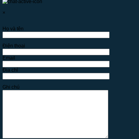
×
Họ và tên
Điện thoại
Email
Địa chỉ
Ghi chú