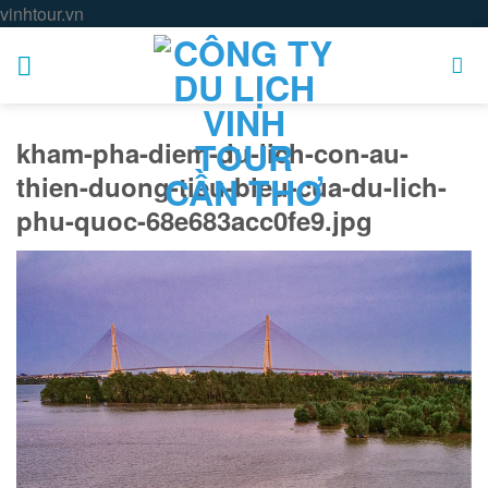
Skip
vinhtour.vn
to
content
kham-pha-diem-du-lich-con-au-
thien-duong-tieu-bieu-cua-du-lich-
phu-quoc-68e683acc0fe9.jpg