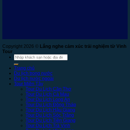
Copyright 2026 ©
Lắng nghe cảm xúc trải nghiệm từ Vinh
Tour
Tìm
kiếm:
Trang chủ
Du lịch trong nước
Du lịch nước ngoài
Tour Miền Tây
Tour Du Lịch Cần Thơ
Tour Du Lịch Cà Mau
Tour Du Lịch Long An
Tour Du Lịch Đồng Tháp
Tour Du Lịch Hậu Giang
Tour Du Lịch Sóc Trăng
Tour Du Lịch Tiền Giang
Tour Du Lịch Trà Vinh