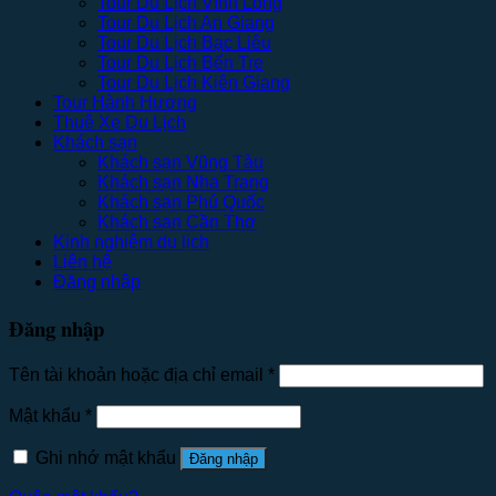
Tour Du Lịch Vĩnh Long
Tour Du Lịch An Giang
Tour Du Lịch Bạc Liêu
Tour Du Lịch Bến Tre
Tour Du Lịch Kiên Giang
Tour Hành Hương
Thuê Xe Du Lịch
Khách sạn
Khách sạn Vũng Tàu
Khách sạn Nha Trang
Khách sạn Phú Quốc
Khách sạn Cần Thơ
Kinh nghiệm du lịch
Liên hệ
Đăng nhập
Đăng nhập
Tên tài khoản hoặc địa chỉ email
*
Mật khẩu
*
Ghi nhớ mật khẩu
Đăng nhập