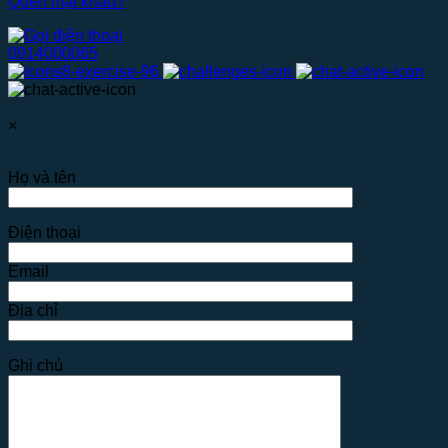
Quên mật khẩu?
0914000065
×
Họ và tên
Điện thoại
Email
Địa chỉ
Ghi chú