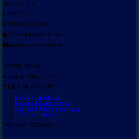
Kiều, Cần Thơ
0914.00.00.65
MST: 1801737622
info.vinhtour@gmail.com
facebook.com/vinhtourvn/
HỖ TRỢ TƯ VẤN
HOTLINE 0914.00.00.65
THÔNG TIN CẦN BIẾT
Điều kiện điều khoản
Phương thức thanh toán
Bảo mật thông tin khách hàng
Chính sách quy định
FANPAGE FACEBOOK