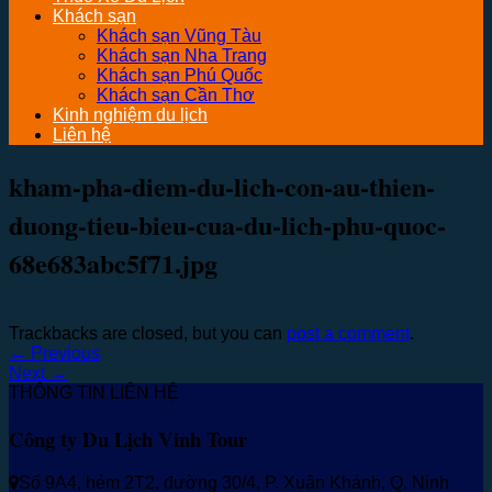
Khách sạn
Khách sạn Vũng Tàu
Khách sạn Nha Trang
Khách sạn Phú Quốc
Khách sạn Cần Thơ
Kinh nghiệm du lịch
Liên hệ
kham-pha-diem-du-lich-con-au-thien-
duong-tieu-bieu-cua-du-lich-phu-quoc-
68e683abc5f71.jpg
Trackbacks are closed, but you can
post a comment
.
←
Previous
Next
→
THÔNG TIN LIÊN HỆ
Công ty Du Lịch Vinh Tour
Số 9A4, hẻm 2T2, đường 30/4, P. Xuân Khánh, Q. Ninh