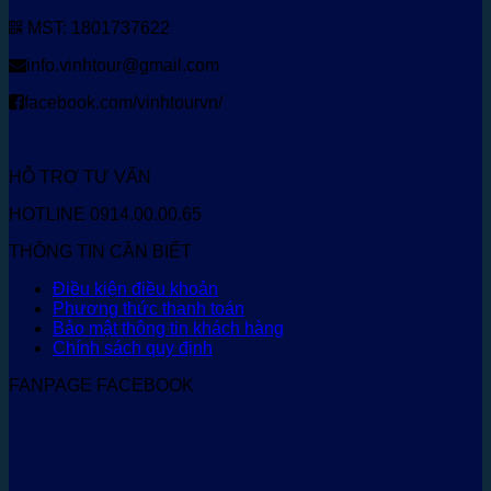
MST: 1801737622
info.vinhtour@gmail.com
facebook.com/vinhtourvn/
HỖ TRỢ TƯ VẤN
HOTLINE 0914.00.00.65
THÔNG TIN CẦN BIẾT
Điều kiện điều khoản
Phương thức thanh toán
Bảo mật thông tin khách hàng
Chính sách quy định
FANPAGE FACEBOOK