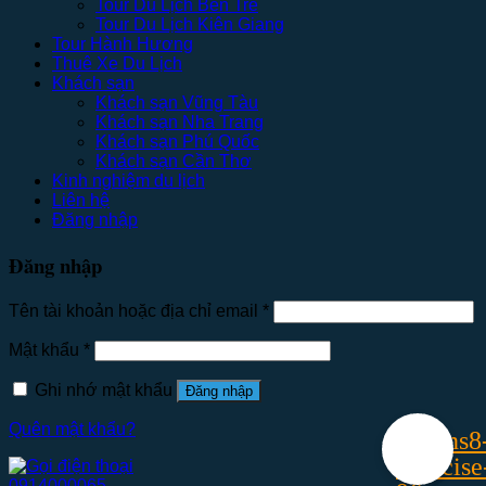
Tour Du Lịch Bến Tre
Tour Du Lịch Kiên Giang
Tour Hành Hương
Thuê Xe Du Lịch
Khách sạn
Khách sạn Vũng Tàu
Khách sạn Nha Trang
Khách sạn Phú Quốc
Khách sạn Cần Thơ
Kinh nghiệm du lịch
Liên hệ
Đăng nhập
Đăng nhập
Tên tài khoản hoặc địa chỉ email
*
Mật khẩu
*
Ghi nhớ mật khẩu
Đăng nhập
Quên mật khẩu?
0914000065