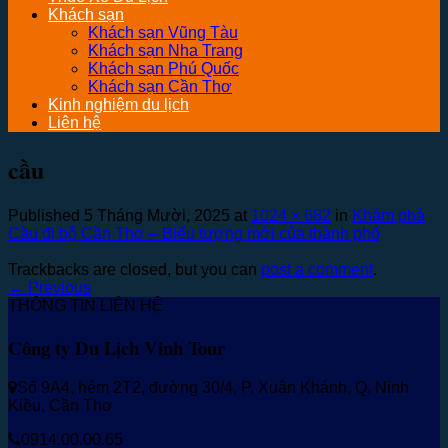
Khách sạn
Khách sạn Vũng Tàu
Khách sạn Nha Trang
Khách sạn Phú Quốc
Khách sạn Cần Thơ
Kinh nghiệm du lịch
Liên hệ
cầu
Published
5 Tháng Mười, 2025
at
1024 × 682
in
Khám phá
Cầu đi bộ Cần Thơ – Biểu tượng mới của thành phố
Trackbacks are closed, but you can
post a comment
.
←
Previous
THÔNG TIN LIÊN HỆ
Công ty Du Lịch Vinh Tour
Số 9A4, hẻm 2T2, đường 30/4, P. Xuân Khánh, Q. Ninh
Kiều, Cần Thơ
0914.00.00.65