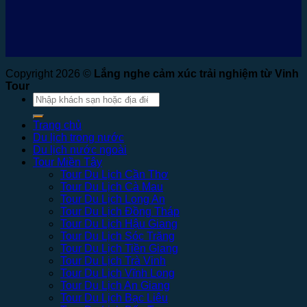
Copyright 2026 ©
Lắng nghe cảm xúc trải nghiệm từ Vinh
Tour
Tìm
kiếm:
Trang chủ
Du lịch trong nước
Du lịch nước ngoài
Tour Miền Tây
Tour Du Lịch Cần Thơ
Tour Du Lịch Cà Mau
Tour Du Lịch Long An
Tour Du Lịch Đồng Tháp
Tour Du Lịch Hậu Giang
Tour Du Lịch Sóc Trăng
Tour Du Lịch Tiền Giang
Tour Du Lịch Trà Vinh
Tour Du Lịch Vĩnh Long
Tour Du Lịch An Giang
Tour Du Lịch Bạc Liêu