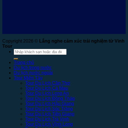
Copyright 2026 ©
Lắng nghe cảm xúc trải nghiệm từ Vinh
Tour
Tìm
kiếm:
Trang chủ
Du lịch trong nước
Du lịch nước ngoài
Tour Miền Tây
Tour Du Lịch Cần Thơ
Tour Du Lịch Cà Mau
Tour Du Lịch Long An
Tour Du Lịch Đồng Tháp
Tour Du Lịch Hậu Giang
Tour Du Lịch Sóc Trăng
Tour Du Lịch Tiền Giang
Tour Du Lịch Trà Vinh
Tour Du Lịch Vĩnh Long