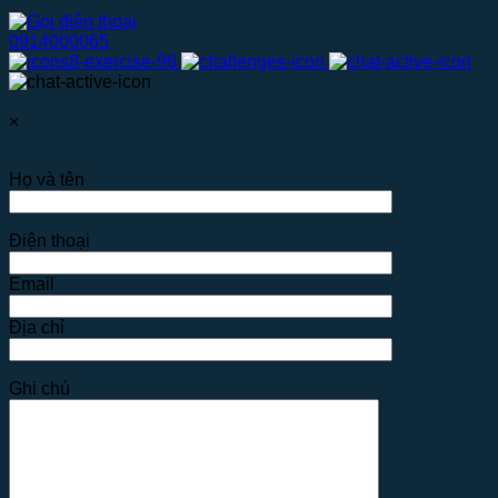
0914000065
×
Họ và tên
Điện thoại
Email
Địa chỉ
Ghi chú