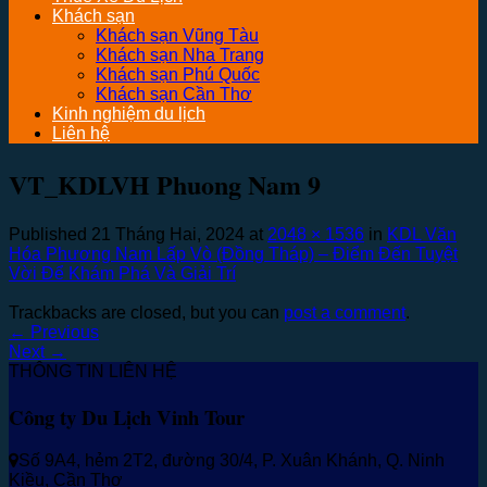
Khách sạn
Khách sạn Vũng Tàu
Khách sạn Nha Trang
Khách sạn Phú Quốc
Khách sạn Cần Thơ
Kinh nghiệm du lịch
Liên hệ
VT_KDLVH Phuong Nam 9
Published
21 Tháng Hai, 2024
at
2048 × 1536
in
KDL Văn
Hóa Phương Nam Lấp Vò (Đồng Tháp) – Điểm Đến Tuyệt
Vời Để Khám Phá Và Giải Trí
Trackbacks are closed, but you can
post a comment
.
←
Previous
Next
→
THÔNG TIN LIÊN HỆ
Công ty Du Lịch Vinh Tour
Số 9A4, hẻm 2T2, đường 30/4, P. Xuân Khánh, Q. Ninh
Kiều, Cần Thơ