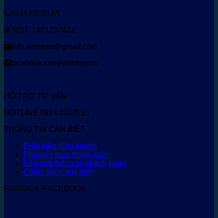
0914.00.00.65
MST: 1801737622
info.vinhtour@gmail.com
facebook.com/vinhtourvn/
HỖ TRỢ TƯ VẤN
HOTLINE 0914.00.00.65
THÔNG TIN CẦN BIẾT
Điều kiện điều khoản
Phương thức thanh toán
Bảo mật thông tin khách hàng
Chính sách quy định
FANPAGE FACEBOOK