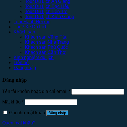
Tour Du Lịch An Giang
Tour Du Lịch Bạc Liêu
Tour Du Lịch Bến Tre
Tour Du Lịch Kiên Giang
Tour Hành Hương
Thuê Xe Du Lịch
Khách sạn
Khách sạn Vũng Tàu
Khách sạn Nha Trang
Khách sạn Phú Quốc
Khách sạn Cần Thơ
Kinh nghiệm du lịch
Liên hệ
Đăng nhập
Đăng nhập
Tên tài khoản hoặc địa chỉ email
*
Mật khẩu
*
Ghi nhớ mật khẩu
Đăng nhập
Quên mật khẩu?