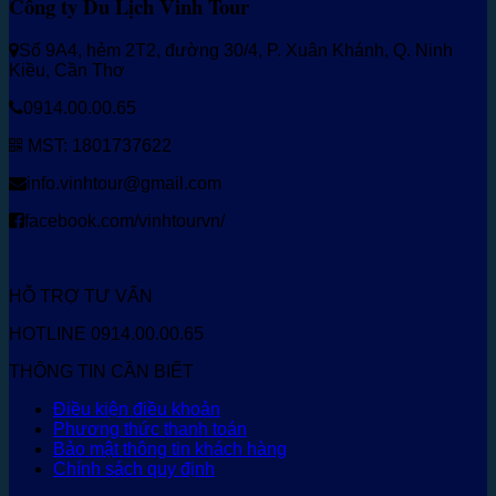
Công ty Du Lịch Vinh Tour
Số 9A4, hẻm 2T2, đường 30/4, P. Xuân Khánh, Q. Ninh
Kiều, Cần Thơ
0914.00.00.65
MST: 1801737622
info.vinhtour@gmail.com
facebook.com/vinhtourvn/
HỖ TRỢ TƯ VẤN
HOTLINE 0914.00.00.65
THÔNG TIN CẦN BIẾT
Điều kiện điều khoản
Phương thức thanh toán
Bảo mật thông tin khách hàng
Chính sách quy định