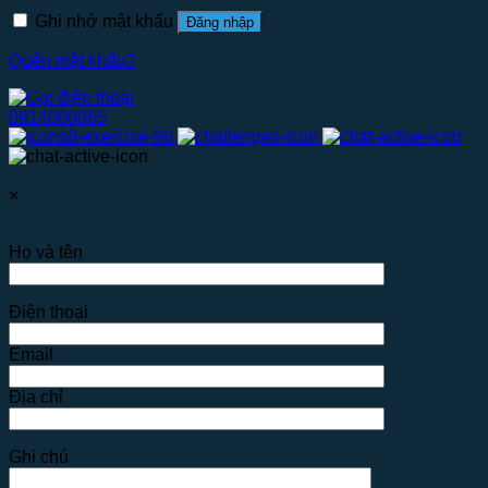
Ghi nhớ mật khẩu
Đăng nhập
Quên mật khẩu?
0914000065
×
Họ và tên
Điện thoại
Email
Địa chỉ
Ghi chú