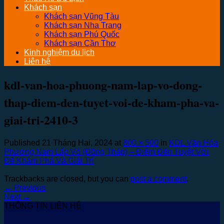
Khách sạn
Khách sạn Vũng Tàu
Khách sạn Nha Trang
Khách sạn Phú Quốc
Khách sạn Cần Thơ
Kinh nghiệm du lịch
Liên hệ
kdl-van-hoa-phuong-nam-lap-vo-dong-
thap-diem-den-tuyet-voi-de-kham-pha-va-
giai-tri-2410-3
Published
21 Tháng Hai, 2024
at
800 × 500
in
KDL Văn Hóa
Phương Nam Lấp Vò (Đồng Tháp) – Điểm Đến Tuyệt Vời
Để Khám Phá Và Giải Trí
Trackbacks are closed, but you can
post a comment
.
←
Previous
Next
→
THÔNG TIN LIÊN HỆ