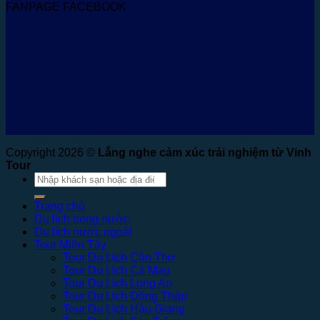
FANPAGE FACEBOOK
Copyright 2026 ©
Lắng nghe cảm xúc trải nghiệm từ Vinh
Tour
Tìm
kiếm:
Trang chủ
Du lịch trong nước
Du lịch nước ngoài
Tour Miền Tây
Tour Du Lịch Cần Thơ
Tour Du Lịch Cà Mau
Tour Du Lịch Long An
Tour Du Lịch Đồng Tháp
Tour Du Lịch Hậu Giang