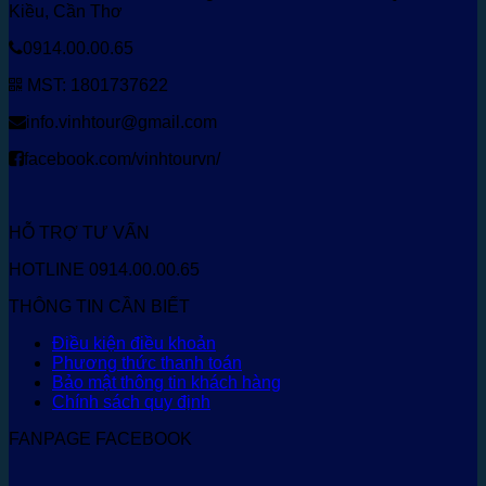
Kiều, Cần Thơ
0914.00.00.65
MST: 1801737622
info.vinhtour@gmail.com
facebook.com/vinhtourvn/
HỖ TRỢ TƯ VẤN
HOTLINE 0914.00.00.65
THÔNG TIN CẦN BIẾT
Điều kiện điều khoản
Phương thức thanh toán
Bảo mật thông tin khách hàng
Chính sách quy định
FANPAGE FACEBOOK