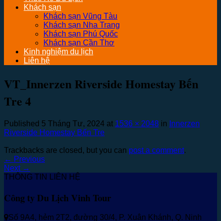
Khách sạn
Khách sạn Vũng Tàu
Khách sạn Nha Trang
Khách sạn Phú Quốc
Khách sạn Cần Thơ
Kinh nghiệm du lịch
Liên hệ
VT_Innerzen Riverside Homestay Bến
Tre 4
Published
5 Tháng Tư, 2024
at
1536 × 2048
in
Innerzen
Riverside Homestay Bến Tre
Trackbacks are closed, but you can
post a comment
.
←
Previous
Next
→
THÔNG TIN LIÊN HỆ
Công ty Du Lịch Vinh Tour
Số 9A4, hẻm 2T2, đường 30/4, P. Xuân Khánh, Q. Ninh