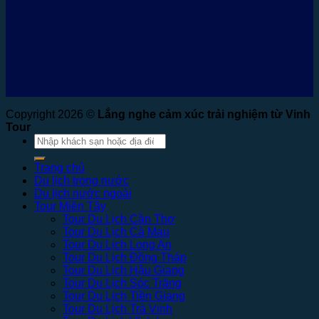
Copyright 2026 ©
Lắng nghe cảm xúc trải nghiệm từ Vinh
Tour
Tìm
kiếm:
Trang chủ
Du lịch trong nước
Du lịch nước ngoài
Tour Miền Tây
Tour Du Lịch Cần Thơ
Tour Du Lịch Cà Mau
Tour Du Lịch Long An
Tour Du Lịch Đồng Tháp
Tour Du Lịch Hậu Giang
Tour Du Lịch Sóc Trăng
Tour Du Lịch Tiền Giang
Tour Du Lịch Trà Vinh