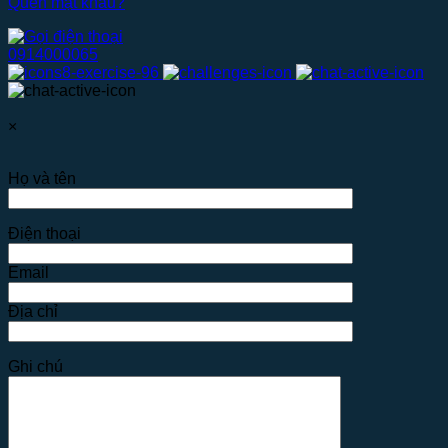
Quên mật khẩu?
0914000065
×
Họ và tên
Điện thoại
Email
Địa chỉ
Ghi chú