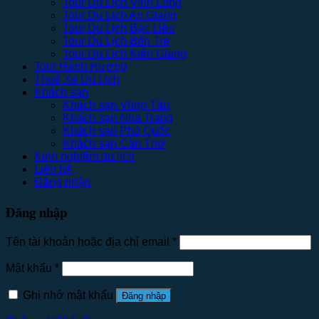
Tour Du Lịch Vĩnh Long
Tour Du Lịch An Giang
Tour Du Lịch Bạc Liêu
Tour Du Lịch Bến Tre
Tour Du Lịch Kiên Giang
Tour Hành Hương
Thuê Xe Du Lịch
Khách sạn
Khách sạn Vũng Tàu
Khách sạn Nha Trang
Khách sạn Phú Quốc
Khách sạn Cần Thơ
Kinh nghiệm du lịch
Liên hệ
Đăng nhập
Đăng nhập
Tên tài khoản hoặc địa chỉ email
*
Mật khẩu
*
Ghi nhớ mật khẩu
Đăng nhập