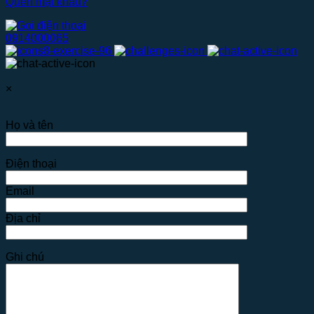
Quên mật khẩu?
0914000065
×
Họ và tên
Điện thoại
Email
Địa chỉ
Ghi chú