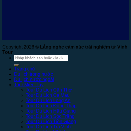
Copyright 2026 ©
Lắng nghe cảm xúc trải nghiệm từ Vinh
Tour
Tìm
kiếm:
Trang chủ
Du lịch trong nước
Du lịch nước ngoài
Tour Miền Tây
Tour Du Lịch Cần Thơ
Tour Du Lịch Cà Mau
Tour Du Lịch Long An
Tour Du Lịch Đồng Tháp
Tour Du Lịch Hậu Giang
Tour Du Lịch Sóc Trăng
Tour Du Lịch Tiền Giang
Tour Du Lịch Trà Vinh