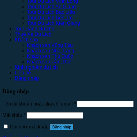
Tour Du Lịch Vĩnh Long
Tour Du Lịch An Giang
Tour Du Lịch Bạc Liêu
Tour Du Lịch Bến Tre
Tour Du Lịch Kiên Giang
Tour Hành Hương
Thuê Xe Du Lịch
Khách sạn
Khách sạn Vũng Tàu
Khách sạn Nha Trang
Khách sạn Phú Quốc
Khách sạn Cần Thơ
Kinh nghiệm du lịch
Liên hệ
Đăng nhập
Đăng nhập
Tên tài khoản hoặc địa chỉ email
*
Mật khẩu
*
Ghi nhớ mật khẩu
Đăng nhập