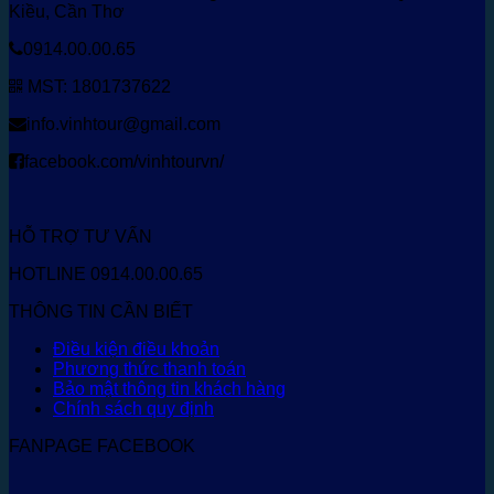
Kiều, Cần Thơ
0914.00.00.65
MST: 1801737622
info.vinhtour@gmail.com
facebook.com/vinhtourvn/
HỖ TRỢ TƯ VẤN
HOTLINE 0914.00.00.65
THÔNG TIN CẦN BIẾT
Điều kiện điều khoản
Phương thức thanh toán
Bảo mật thông tin khách hàng
Chính sách quy định
FANPAGE FACEBOOK