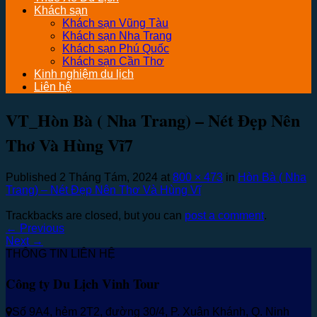
Khách sạn
Khách sạn Vũng Tàu
Khách sạn Nha Trang
Khách sạn Phú Quốc
Khách sạn Cần Thơ
Kinh nghiệm du lịch
Liên hệ
VT_Hòn Bà ( Nha Trang) – Nét Đẹp Nên
Thơ Và Hùng Vĩ7
Published
2 Tháng Tám, 2024
at
800 × 473
in
Hòn Bà ( Nha
Trang) – Nét Đẹp Nên Thơ Và Hùng Vĩ
Trackbacks are closed, but you can
post a comment
.
←
Previous
Next
→
THÔNG TIN LIÊN HỆ
Công ty Du Lịch Vinh Tour
Số 9A4, hẻm 2T2, đường 30/4, P. Xuân Khánh, Q. Ninh