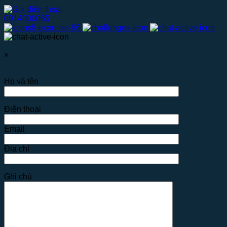
0914000065
×
Họ và tên
Điện thoại
Email
Địa chỉ
Ghi chú