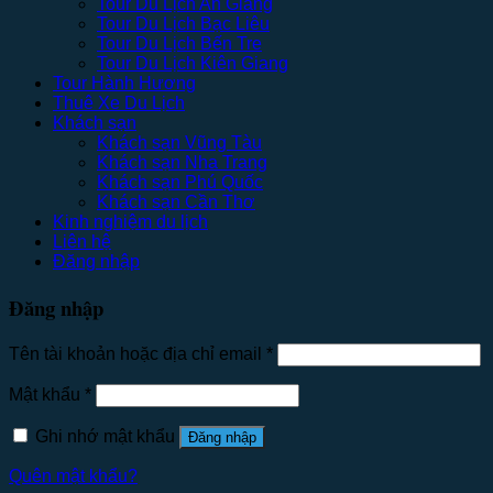
Tour Du Lịch An Giang
Tour Du Lịch Bạc Liêu
Tour Du Lịch Bến Tre
Tour Du Lịch Kiên Giang
Tour Hành Hương
Thuê Xe Du Lịch
Khách sạn
Khách sạn Vũng Tàu
Khách sạn Nha Trang
Khách sạn Phú Quốc
Khách sạn Cần Thơ
Kinh nghiệm du lịch
Liên hệ
Đăng nhập
Đăng nhập
Tên tài khoản hoặc địa chỉ email
*
Mật khẩu
*
Ghi nhớ mật khẩu
Đăng nhập
Quên mật khẩu?