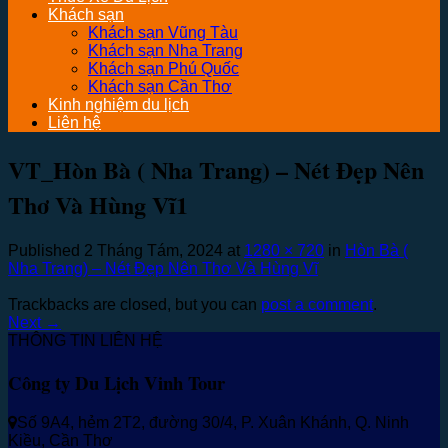
Khách sạn
Khách sạn Vũng Tàu
Khách sạn Nha Trang
Khách sạn Phú Quốc
Khách sạn Cần Thơ
Kinh nghiệm du lịch
Liên hệ
VT_Hòn Bà ( Nha Trang) – Nét Đẹp Nên
Thơ Và Hùng Vĩ1
Published
2 Tháng Tám, 2024
at
1280 × 720
in
Hòn Bà (
Nha Trang) – Nét Đẹp Nên Thơ Và Hùng Vĩ
Trackbacks are closed, but you can
post a comment
.
Next
→
THÔNG TIN LIÊN HỆ
Công ty Du Lịch Vinh Tour
Số 9A4, hẻm 2T2, đường 30/4, P. Xuân Khánh, Q. Ninh
Kiều, Cần Thơ