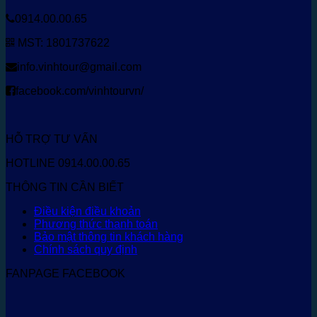
0914.00.00.65
MST: 1801737622
info.vinhtour@gmail.com
facebook.com/vinhtourvn/
HỖ TRỢ TƯ VẤN
HOTLINE 0914.00.00.65
THÔNG TIN CẦN BIẾT
Điều kiện điều khoản
Phương thức thanh toán
Bảo mật thông tin khách hàng
Chính sách quy định
FANPAGE FACEBOOK