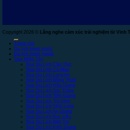
Copyright 2026 ©
Lắng nghe cảm xúc trải nghiệm từ Vinh 
Trang chủ
Du lịch trong nước
Du lịch nước ngoài
Tour Miền Tây
Tour Du Lịch Cần Thơ
Tour Du Lịch Cà Mau
Tour Du Lịch Long An
Tour Du Lịch Đồng Tháp
Tour Du Lịch Hậu Giang
Tour Du Lịch Sóc Trăng
Tour Du Lịch Tiền Giang
Tour Du Lịch Trà Vinh
Tour Du Lịch Vĩnh Long
Tour Du Lịch An Giang
Tour Du Lịch Bạc Liêu
Tour Du Lịch Bến Tre
Tour Du Lịch Kiên Giang