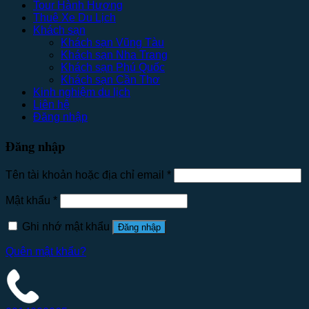
Tour Hành Hương
Thuê Xe Du Lịch
Khách sạn
Khách sạn Vũng Tàu
Khách sạn Nha Trang
Khách sạn Phú Quốc
Khách sạn Cần Thơ
Kinh nghiệm du lịch
Liên hệ
Đăng nhập
Đăng nhập
Tên tài khoản hoặc địa chỉ email
*
Mật khẩu
*
Ghi nhớ mật khẩu
Đăng nhập
Quên mật khẩu?