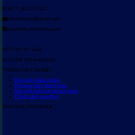
MST: 1801737622
info.vinhtour@gmail.com
facebook.com/vinhtourvn/
HỖ TRỢ TƯ VẤN
HOTLINE 0914.00.00.65
THÔNG TIN CẦN BIẾT
Điều kiện điều khoản
Phương thức thanh toán
Bảo mật thông tin khách hàng
Chính sách quy định
FANPAGE FACEBOOK