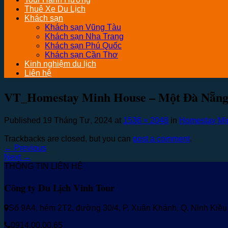
Thuê Xe Du Lịch
Khách sạn
Khách sạn Vũng Tàu
Khách sạn Nha Trang
Khách sạn Phú Quốc
Khách sạn Cần Thơ
Kinh nghiệm du lịch
Liên hệ
VT_Homestay Minh House – Một Đà Nẵng
Published
19 Tháng Tư, 2024
at
1536 × 2048
in
Homestay Mi
Trackbacks are closed, but you can
post a comment
.
←
Previous
Next
→
THÔNG TIN LIÊN HỆ
Công ty Du Lịch Vinh Tour
Số 9A4, hẻm 2T2, đường 30/4, P. Xuân Khánh, Q. Ninh Kiề
0914.00.00.65