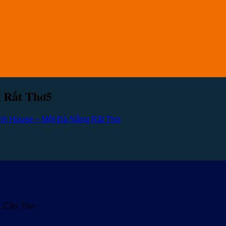
 Rất Thơ5
nh House – Một Đà Nẵng Rất Thơ
u, Cần Thơ