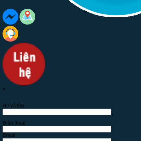
×
Họ và tên
Điện thoại
Email