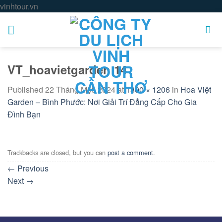
Skip
vinhtour.vn
to
content
VT_hoavietgarden 14
Published
22 Tháng Một, 2024
at
1800 × 1206
in
Hoa Việt
Garden – Bình Phước: Nơi Giải Trí Đẳng Cấp Cho Gia
Đình Bạn
Trackbacks are closed, but you can
post a comment
.
←
Previous
Next
→