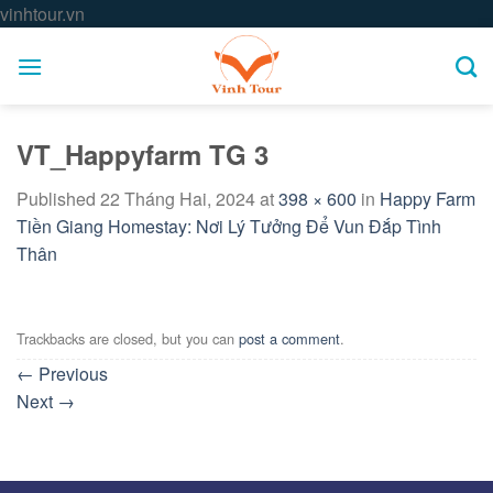
Skip
vinhtour.vn
to
content
VT_Happyfarm TG 3
Published
22 Tháng Hai, 2024
at
398 × 600
in
Happy Farm
Tiền Giang Homestay: Nơi Lý Tưởng Để Vun Đắp Tình
Thân
Trackbacks are closed, but you can
post a comment
.
←
Previous
Next
→