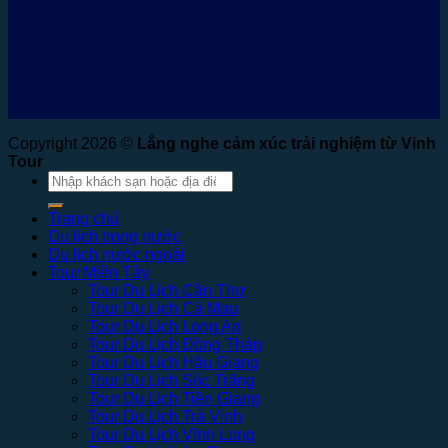
Copyright 2026 ©
Lắng nghe cảm xúc trải nghiệm từ Vinh
Tour
Tìm
kiếm:
Trang chủ
Du lịch trong nước
Du lịch nước ngoài
Tour Miền Tây
Tour Du Lịch Cần Thơ
Tour Du Lịch Cà Mau
Tour Du Lịch Long An
Tour Du Lịch Đồng Tháp
Tour Du Lịch Hậu Giang
Tour Du Lịch Sóc Trăng
Tour Du Lịch Tiền Giang
Tour Du Lịch Trà Vinh
Tour Du Lịch Vĩnh Long