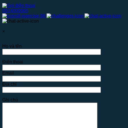
0914000065
×
Họ và tên
Điện thoại
Email
Địa chỉ
Ghi chú