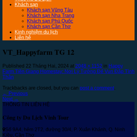
Khách sạn
Khách sạn Vũng Tàu
Khách sạn Nha Trang
Khách sạn Phú Quốc
Khách sạn Cần Thơ
Kinh nghiệm du lịch
Liên hệ
VT_Happyfarm TG 12
Published
22 Tháng Hai, 2024
at
2048 × 1152
in
Happy
Farm Tiền Giang Homestay: Nơi Lý Tưởng Để Vun Đắp Tình
Thân
Trackbacks are closed, but you can
post a comment
.
←
Previous
Next
→
THÔNG TIN LIÊN HỆ
Công ty Du Lịch Vinh Tour
Số 9A4, hẻm 2T2, đường 30/4, P. Xuân Khánh, Q. Ninh
Kiều, Cần Thơ