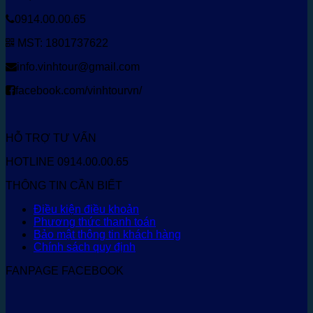
0914.00.00.65
MST: 1801737622
info.vinhtour@gmail.com
facebook.com/vinhtourvn/
HỖ TRỢ TƯ VẤN
HOTLINE 0914.00.00.65
THÔNG TIN CẦN BIẾT
Điều kiện điều khoản
Phương thức thanh toán
Bảo mật thông tin khách hàng
Chính sách quy định
FANPAGE FACEBOOK