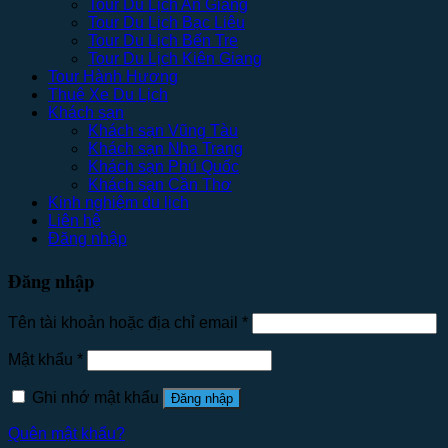
Tour Du Lịch An Giang
Tour Du Lịch Bạc Liêu
Tour Du Lịch Bến Tre
Tour Du Lịch Kiên Giang
Tour Hành Hương
Thuê Xe Du Lịch
Khách sạn
Khách sạn Vũng Tàu
Khách sạn Nha Trang
Khách sạn Phú Quốc
Khách sạn Cần Thơ
Kinh nghiệm du lịch
Liên hệ
Đăng nhập
Đăng nhập
Tên tài khoản hoặc địa chỉ email
*
Mật khẩu
*
Ghi nhớ mật khẩu
Đăng nhập
Quên mật khẩu?