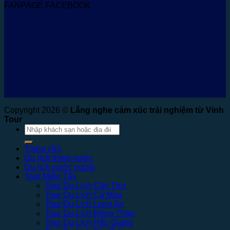
FANPAGE FACEBOOK
Copyright 2026 ©
Lắng nghe cảm xúc trải nghiệm từ Vinh
Tour
Tìm
kiếm:
Trang chủ
Du lịch trong nước
Du lịch nước ngoài
Tour Miền Tây
Tour Du Lịch Cần Thơ
Tour Du Lịch Cà Mau
Tour Du Lịch Long An
Tour Du Lịch Đồng Tháp
Tour Du Lịch Hậu Giang