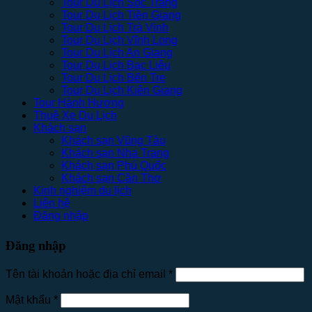
Tour Du Lịch Sóc Trăng
Tour Du Lịch Tiền Giang
Tour Du Lịch Trà Vinh
Tour Du Lịch Vĩnh Long
Tour Du Lịch An Giang
Tour Du Lịch Bạc Liêu
Tour Du Lịch Bến Tre
Tour Du Lịch Kiên Giang
Tour Hành Hương
Thuê Xe Du Lịch
Khách sạn
Khách sạn Vũng Tàu
Khách sạn Nha Trang
Khách sạn Phú Quốc
Khách sạn Cần Thơ
Kinh nghiệm du lịch
Liên hệ
Đăng nhập
Đăng nhập
Tên tài khoản hoặc địa chỉ email
*
Mật khẩu
*