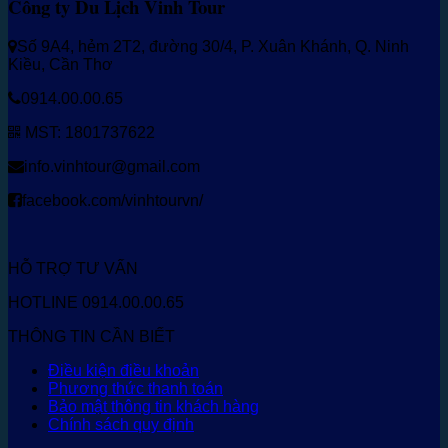
Công ty Du Lịch Vinh Tour
Số 9A4, hẻm 2T2, đường 30/4, P. Xuân Khánh, Q. Ninh
Kiều, Cần Thơ
0914.00.00.65
MST: 1801737622
info.vinhtour@gmail.com
facebook.com/vinhtourvn/
HỖ TRỢ TƯ VẤN
HOTLINE 0914.00.00.65
THÔNG TIN CẦN BIẾT
Điều kiện điều khoản
Phương thức thanh toán
Bảo mật thông tin khách hàng
Chính sách quy định