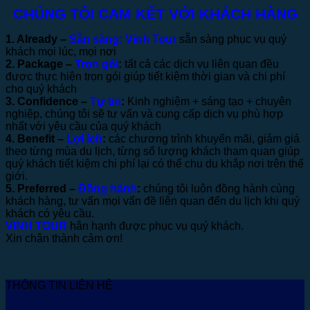
CHÚNG TÔI CAM KẾT VỚI KHÁCH HÀNG
1. Already –
Sẵn sàng:
Vinh Tour
sẵn sàng phục vụ quý
khách mọi lúc, mọi nơi
2. Package –
Trọn gói
:
tất cả các dịch vụ liên quan đều
được thực hiện trọn gói giúp tiết kiệm thời gian và chi phí
cho quý khách
3. Confidence –
Tự tin
:
Kinh nghiệm + sáng tạo + chuyên
nghiệp, chúng tôi sẽ tư vấn và cung cấp dịch vụ phù hợp
nhất với yêu cầu của quý khách
4. Benefit –
Lợi ích
:
các chương trình khuyến mãi, giảm giá
theo từng mùa du lịch, từng số lượng khách tham quan giúp
quý khách tiết kiệm chi phí lại có thể chu du khắp nơi trên thế
giới.
5. Preferred –
Đồng hành
:
chúng tôi luôn đồng hành cùng
khách hàng, tư vấn mọi vấn đề liên quan đến du lịch khi quý
khách có yêu cầu.
VINH TOUR
hân hạnh được phục vụ quý khách.
Xin chân thành cảm ơn!
THÔNG TIN LIÊN HỆ