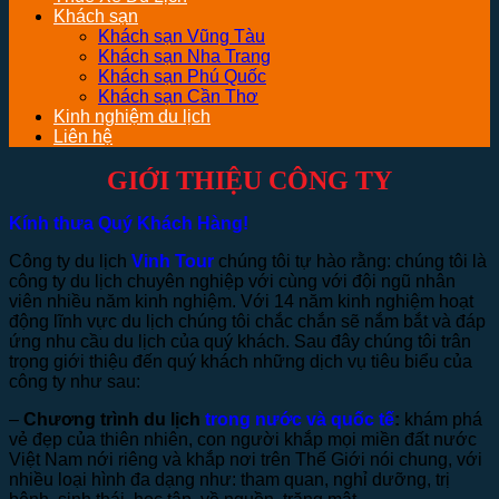
Khách sạn
Khách sạn Vũng Tàu
Khách sạn Nha Trang
Khách sạn Phú Quốc
Khách sạn Cần Thơ
Kinh nghiệm du lịch
Liên hệ
GIỚI THIỆU CÔNG TY
Kính thưa Quý Khách Hàng!
Công ty du lịch
Vinh Tour
chúng tôi tự hào rằng: chúng tôi là
công ty du lịch chuyên nghiệp với cùng với đội ngũ nhân
viên nhiều năm kinh nghiệm. Với 14 năm kinh nghiệm hoạt
động lĩnh vực du lịch chúng tôi chắc chắn sẽ nắm bắt và đáp
ứng nhu cầu du lịch của quý khách. Sau đây chúng tôi trân
trọng giới thiệu đến quý khách những dịch vụ tiêu biểu của
công ty như sau:
–
Chương trình du lịch
trong nước và quốc tế
:
khám phá
vẻ đẹp của thiên nhiên, con người khắp mọi miền đất nước
Việt Nam nới riêng và khắp nơi trên Thế Giới nói chung, với
nhiều loại hình đa dạng như: tham quan, nghỉ dưỡng, trị