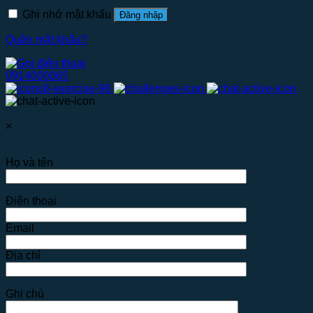
Ghi nhớ mật khẩu
Đăng nhập
Quên mật khẩu?
0914000065
×
Họ và tên
Điện thoại
Email
Địa chỉ
Ghi chú