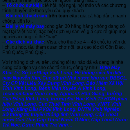
bệnh, sinh thái, học tập, về nguồn, trăng mật…
–
Tổ chức sự kiện
:
lễ hội, hội nghị, hội thảo và các chương
trình chuyên đề theo yêu cầu quý khách
–
Đặt chỗ khách sạn
trên toàn cầu:
giá cả hấp dẫn, nhanh
chóng, tiện lợi.
–
Đại lý vé máy bay
:
cho gần 30 hãng hàng không đang có
mặt tại Việt Nam, đặc biệt dịch vụ săn vé giá cực rẻ giúp mọi
người ai cũng có thể “bay”
–
Các dịch vụ khác
:
Visa, cho thuê xe 4 – 45 chỗ, tư vấn du
lịch, du học, tàu tham quan chợ nổi, tàu cao tốc đi Côn Đảo,
Phú Quốc, Phú Quý…
Với những dịch vụ trên, chúng tôi tự hào đã và đang là nhà
cung cấp dịch vụ cho các tổ chức, công ty như:
Điện Máy
Khai Trí, Sở Tư Pháp Vĩnh Long, Hệ thống siêu thị điện
máy Nguyễn Kim, Cục dữ trữ Nhà nước khu vực ĐBSCL,
Cty CP Vật Liệu Xây Dựng Vĩnh Long, Bảo Hiểm Xã Hội
Tỉnh Vĩnh Long, Bệnh Viện Xuyên Á Vĩnh Long,
Techcombank Vĩnh Long, Agribank Hậu Giang, trường
Cao Đẳng Vĩnh Long, trường Đại Học Kinh Tế HCM phân
hiệu Vĩnh Long, Cục Thuế Tỉnh Vĩnh Long, VNPT Vĩnh
Long, Xăng Dầu PVOil Vĩnh Long, DNTN Vĩnh Nghiệp,
Sở thông tin truyền thông tỉnh Vĩnh Long, Cấp Thoát
nước Cần Thơ, Cấp Thoát Nước Ô Môn, Cấp Thoát Nước
Trà Nóc, Dược Phẩm Trà Vinh
…