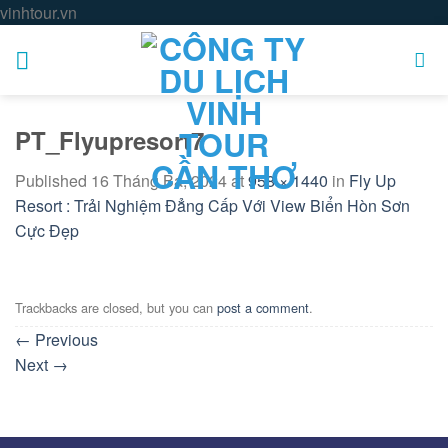
Skip
vinhtour.vn
to
content
PT_Flyupresort7
Published
16 Tháng Ba, 2024
at
958 × 1440
in
Fly Up
Resort : Trải Nghiệm Đẳng Cấp Với View Biển Hòn Sơn
Cực Đẹp
Trackbacks are closed, but you can
post a comment
.
←
Previous
Next
→