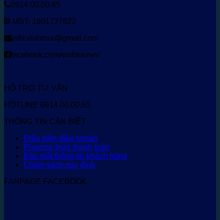
0914.00.00.65
MST: 1801737622
info.vinhtour@gmail.com
facebook.com/vinhtourvn/
HỖ TRỢ TƯ VẤN
HOTLINE 0914.00.00.65
THÔNG TIN CẦN BIẾT
Điều kiện điều khoản
Phương thức thanh toán
Bảo mật thông tin khách hàng
Chính sách quy định
FANPAGE FACEBOOK