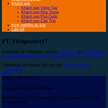
Khách sạn
Khách sạn Vũng Tàu
Khách sạn Nha Trang
Khách sạn Phú Quốc
Khách sạn Cần Thơ
Kinh nghiệm du lịch
Liên hệ
PT_Flyupresort17
Published
16 Tháng Ba, 2024
at
1440 × 810
in
Fly Up Resort
: Trải Nghiệm Đẳng Cấp Với View Biển Hòn Sơn Cực Đẹp
Trackbacks are closed, but you can
post a comment
.
←
Previous
Next
→
THÔNG TIN LIÊN HỆ
Công ty Du Lịch Vinh Tour
Số 9A4, hẻm 2T2, đường 30/4, P. Xuân Khánh, Q. Ninh
Kiều, Cần Thơ