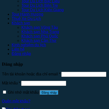
Tour Du Lịch Bạc Liêu
Tour Du Lịch Bến Tre
Tour Du Lịch Kiên Giang
Tour Hành Hương
Thuê Xe Du Lịch
Khách sạn
Khách sạn Vũng Tàu
Khách sạn Nha Trang
Khách sạn Phú Quốc
Khách sạn Cần Thơ
Kinh nghiệm du lịch
Liên hệ
Đăng nhập
Đăng nhập
Tên tài khoản hoặc địa chỉ email
*
Mật khẩu
*
Ghi nhớ mật khẩu
Đăng nhập
Quên mật khẩu?