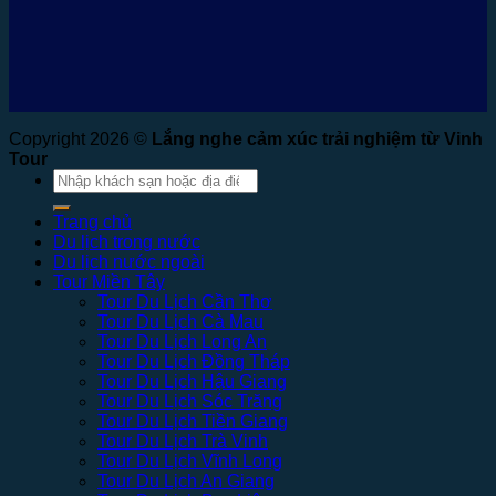
Copyright 2026 ©
Lắng nghe cảm xúc trải nghiệm từ Vinh
Tour
Tìm
kiếm:
Trang chủ
Du lịch trong nước
Du lịch nước ngoài
Tour Miền Tây
Tour Du Lịch Cần Thơ
Tour Du Lịch Cà Mau
Tour Du Lịch Long An
Tour Du Lịch Đồng Tháp
Tour Du Lịch Hậu Giang
Tour Du Lịch Sóc Trăng
Tour Du Lịch Tiền Giang
Tour Du Lịch Trà Vinh
Tour Du Lịch Vĩnh Long
Tour Du Lịch An Giang