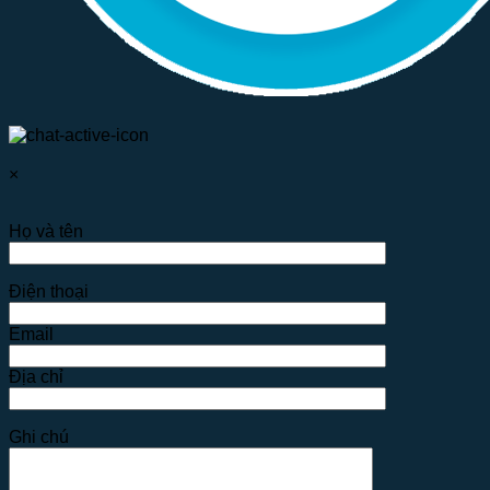
×
Họ và tên
Điện thoại
Email
Địa chỉ
Ghi chú