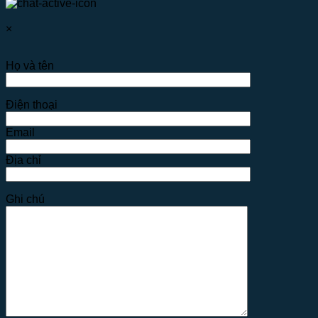
×
Họ và tên
Điện thoại
Email
Địa chỉ
Ghi chú