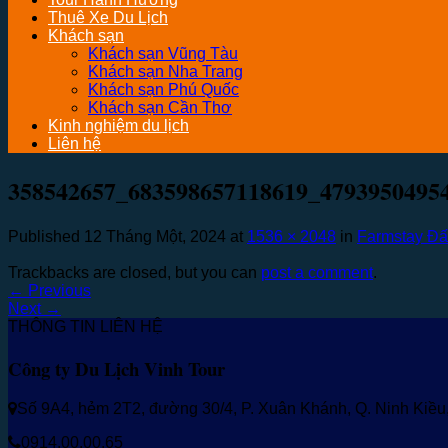
Thuê Xe Du Lịch
Khách sạn
Khách sạn Vũng Tàu
Khách sạn Nha Trang
Khách sạn Phú Quốc
Khách sạn Cần Thơ
Kinh nghiệm du lịch
Liên hệ
358542657_683598657118619_4793950495
Published
12 Tháng Một, 2024
at
1536 × 2048
in
Farmstay Đấ
Trackbacks are closed, but you can
post a comment
.
←
Previous
Next
→
THÔNG TIN LIÊN HỆ
Công ty Du Lịch Vinh Tour
Số 9A4, hẻm 2T2, đường 30/4, P. Xuân Khánh, Q. Ninh Kiề
0914.00.00.65