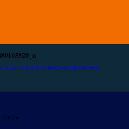
480165820_n
t Cù Lao – Trà Vinh : Điểm Dừng Chân Yên Bình
u, Cần Thơ