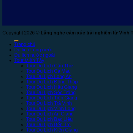
Copyright 2026 ©
Lắng nghe cảm xúc trải nghiệm từ Vinh 
Trang chủ
Du lịch trong nước
Du lịch nước ngoài
Tour Miền Tây
Tour Du Lịch Cần Thơ
Tour Du Lịch Cà Mau
Tour Du Lịch Long An
Tour Du Lịch Đồng Tháp
Tour Du Lịch Hậu Giang
Tour Du Lịch Sóc Trăng
Tour Du Lịch Tiền Giang
Tour Du Lịch Trà Vinh
Tour Du Lịch Vĩnh Long
Tour Du Lịch An Giang
Tour Du Lịch Bạc Liêu
Tour Du Lịch Bến Tre
Tour Du Lịch Kiên Giang