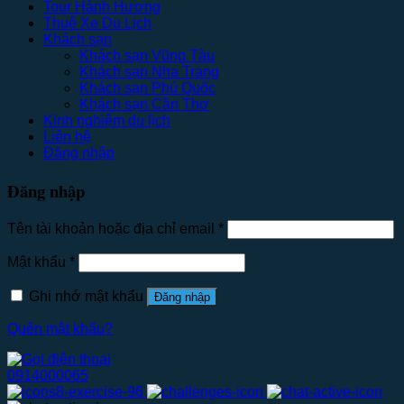
Tour Hành Hương
Thuê Xe Du Lịch
Khách sạn
Khách sạn Vũng Tàu
Khách sạn Nha Trang
Khách sạn Phú Quốc
Khách sạn Cần Thơ
Kinh nghiệm du lịch
Liên hệ
Đăng nhập
Đăng nhập
Tên tài khoản hoặc địa chỉ email
*
Mật khẩu
*
Ghi nhớ mật khẩu
Đăng nhập
Quên mật khẩu?
0914000065