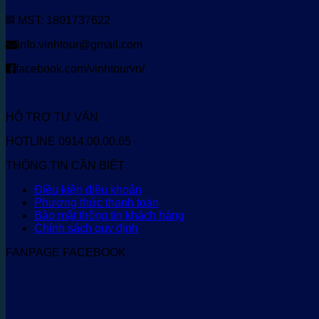
MST: 1801737622
info.vinhtour@gmail.com
facebook.com/vinhtourvn/
HỖ TRỢ TƯ VẤN
HOTLINE 0914.00.00.65
THÔNG TIN CẦN BIẾT
Điều kiện điều khoản
Phương thức thanh toán
Bảo mật thông tin khách hàng
Chính sách quy định
FANPAGE FACEBOOK