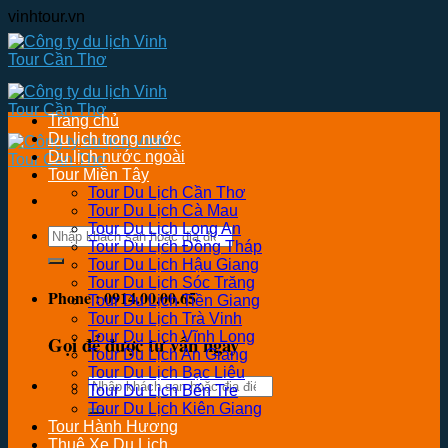
Skip
vinhtour.vn
to
content
Trang chủ
Du lịch trong nước
Du lịch nước ngoài
Tour Miền Tây
Tour Du Lịch Cần Thơ
Tour Du Lịch Cà Mau
Tour Du Lịch Long An
Tìm
Tour Du Lịch Đồng Tháp
kiếm:
Tour Du Lịch Hậu Giang
Tour Du Lịch Sóc Trăng
Phone : 0914.00.00.65
Tour Du Lịch Tiền Giang
Tour Du Lịch Trà Vinh
Tour Du Lịch Vĩnh Long
Gọi để được tư vấn ngay
Tour Du Lịch An Giang
Tour Du Lịch Bạc Liêu
Tìm
Tour Du Lịch Bến Tre
kiếm:
Tour Du Lịch Kiên Giang
Tour Hành Hương
Thuê Xe Du Lịch