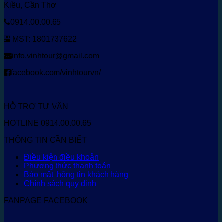
Kiều, Cần Thơ
0914.00.00.65
MST: 1801737622
info.vinhtour@gmail.com
facebook.com/vinhtourvn/
HỖ TRỢ TƯ VẤN
HOTLINE 0914.00.00.65
THÔNG TIN CẦN BIẾT
Điều kiện điều khoản
Phương thức thanh toán
Bảo mật thông tin khách hàng
Chính sách quy định
FANPAGE FACEBOOK