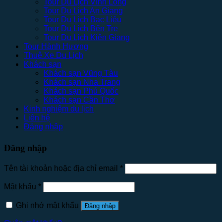
Tour Du Lịch Vĩnh Long
Tour Du Lịch An Giang
Tour Du Lịch Bạc Liêu
Tour Du Lịch Bến Tre
Tour Du Lịch Kiên Giang
Tour Hành Hương
Thuê Xe Du Lịch
Khách sạn
Khách sạn Vũng Tàu
Khách sạn Nha Trang
Khách sạn Phú Quốc
Khách sạn Cần Thơ
Kinh nghiệm du lịch
Liên hệ
Đăng nhập
Đăng nhập
Tên tài khoản hoặc địa chỉ email
*
Mật khẩu
*
Ghi nhớ mật khẩu
Đăng nhập