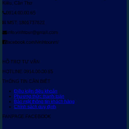
Kiều, Cần Thơ
0914.00.00.65
MST: 1801737622
info.vinhtour@gmail.com
facebook.com/vinhtourvn/
HỖ TRỢ TƯ VẤN
HOTLINE 0914.00.00.65
THÔNG TIN CẦN BIẾT
Điều kiện điều khoản
Phương thức thanh toán
Bảo mật thông tin khách hàng
Chính sách quy định
FANPAGE FACEBOOK