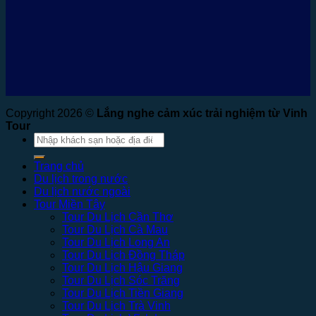
Copyright 2026 ©
Lắng nghe cảm xúc trải nghiệm từ Vinh
Tour
Tìm
kiếm:
Trang chủ
Du lịch trong nước
Du lịch nước ngoài
Tour Miền Tây
Tour Du Lịch Cần Thơ
Tour Du Lịch Cà Mau
Tour Du Lịch Long An
Tour Du Lịch Đồng Tháp
Tour Du Lịch Hậu Giang
Tour Du Lịch Sóc Trăng
Tour Du Lịch Tiền Giang
Tour Du Lịch Trà Vinh