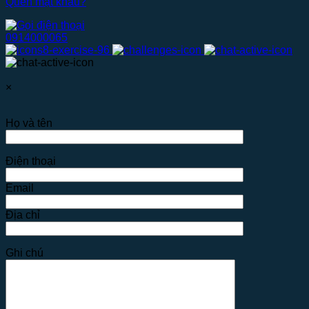
Quên mật khẩu?
0914000065
×
Họ và tên
Điện thoại
Email
Địa chỉ
Ghi chú