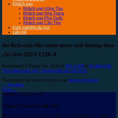
Khách sạn
Khách sạn Vũng Tàu
Khách sạn Nha Trang
Khách sạn Phú Quốc
Khách sạn Cần Thơ
Kinh nghiệm du lịch
Liên hệ
du-lich-can-tho-mua-nuoc-noi-huong-dan-
chi-tiet-2023-1230-4
Published
14 Tháng Hai, 2023
at
700 × 524
in
Du lịch Cần
Thơ mùa nước nổi – hướng dẫn chi tiết 2023
Trackbacks are closed, but you can
post a comment
.
←
Previous
Next
→
THÔNG TIN LIÊN HỆ
Công ty Du Lịch Vinh Tour
Số 9A4, hẻm 2T2, đường 30/4, P. Xuân Khánh, Q. Ninh