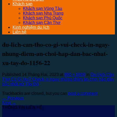
Khách sạn
Khách sạn Vũng Tàu
Khách sạn Nha Trang
Khách sạn Phú Quốc
Khách sạn Cần Thơ
Kinh nghiệm du lịch
Liên hệ
du-lich-can-tho-co-gi-vui-check-in-ngay-
nhung-diem-an-choi-hap-dan-bac-nhat-
xu-tay-do-1156-22
Published
14 Tháng Hai, 2023
at
800 × 1000
in
Du Lịch Cần
Thơ Có Gì Vui? Check-in ngay những điểm ăn chơi hấp dẫn
bậc nhất xứ Tây Đô
Trackbacks are closed, but you can
post a comment
.
←
Previous
Next
→
THÔNG TIN LIÊN HỆ