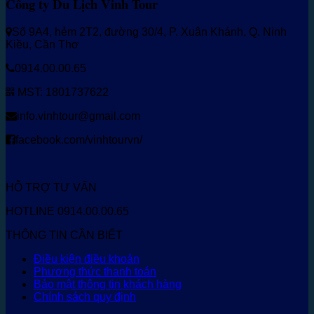
Công ty Du Lịch Vinh Tour
Số 9A4, hẻm 2T2, đường 30/4, P. Xuân Khánh, Q. Ninh
Kiều, Cần Thơ
0914.00.00.65
MST: 1801737622
info.vinhtour@gmail.com
facebook.com/vinhtourvn/
HỖ TRỢ TƯ VẤN
HOTLINE 0914.00.00.65
THÔNG TIN CẦN BIẾT
Điều kiện điều khoản
Phương thức thanh toán
Bảo mật thông tin khách hàng
Chính sách quy định