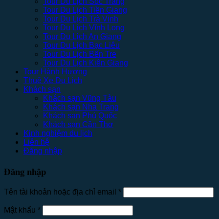
Tour Du Lịch Sóc Trăng
Tour Du Lịch Tiền Giang
Tour Du Lịch Trà Vinh
Tour Du Lịch Vĩnh Long
Tour Du Lịch An Giang
Tour Du Lịch Bạc Liêu
Tour Du Lịch Bến Tre
Tour Du Lịch Kiên Giang
Tour Hành Hương
Thuê Xe Du Lịch
Khách sạn
Khách sạn Vũng Tàu
Khách sạn Nha Trang
Khách sạn Phú Quốc
Khách sạn Cần Thơ
Kinh nghiệm du lịch
Liên hệ
Đăng nhập
Đăng nhập
Tên tài khoản hoặc địa chỉ email
*
Mật khẩu
*