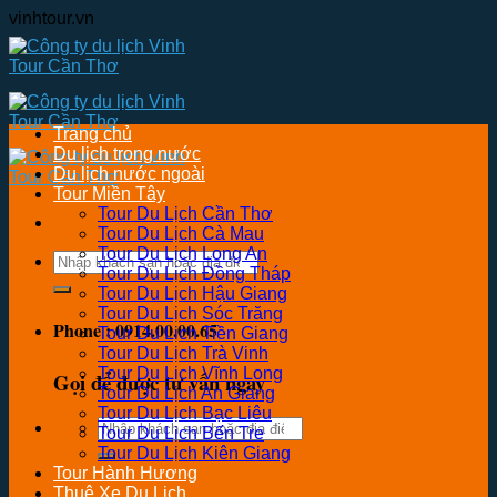
Skip
vinhtour.vn
to
content
Trang chủ
Du lịch trong nước
Du lịch nước ngoài
Tour Miền Tây
Tour Du Lịch Cần Thơ
Tour Du Lịch Cà Mau
Tour Du Lịch Long An
Tìm
Tour Du Lịch Đồng Tháp
kiếm:
Tour Du Lịch Hậu Giang
Tour Du Lịch Sóc Trăng
Phone : 0914.00.00.65
Tour Du Lịch Tiền Giang
Tour Du Lịch Trà Vinh
Tour Du Lịch Vĩnh Long
Gọi để được tư vấn ngay
Tour Du Lịch An Giang
Tour Du Lịch Bạc Liêu
Tìm
Tour Du Lịch Bến Tre
kiếm:
Tour Du Lịch Kiên Giang
Tour Hành Hương
Thuê Xe Du Lịch