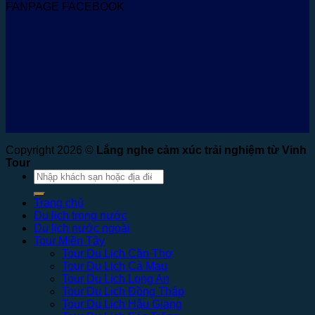
FANPAGE FACEBOOK
Copyright 2026 ©
Lắng nghe cảm xúc trải nghiệm từ Vinh
Tour
Tìm
kiếm:
Trang chủ
Du lịch trong nước
Du lịch nước ngoài
Tour Miền Tây
Tour Du Lịch Cần Thơ
Tour Du Lịch Cà Mau
Tour Du Lịch Long An
Tour Du Lịch Đồng Tháp
Tour Du Lịch Hậu Giang