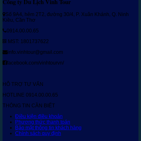
Công ty Du Lịch Vinh Tour
Số 9A4, hẻm 2T2, đường 30/4, P. Xuân Khánh, Q. Ninh
Kiều, Cần Thơ
0914.00.00.65
MST: 1801737622
info.vinhtour@gmail.com
facebook.com/vinhtourvn/
HỖ TRỢ TƯ VẤN
HOTLINE 0914.00.00.65
THÔNG TIN CẦN BIẾT
Điều kiện điều khoản
Phương thức thanh toán
Bảo mật thông tin khách hàng
Chính sách quy định