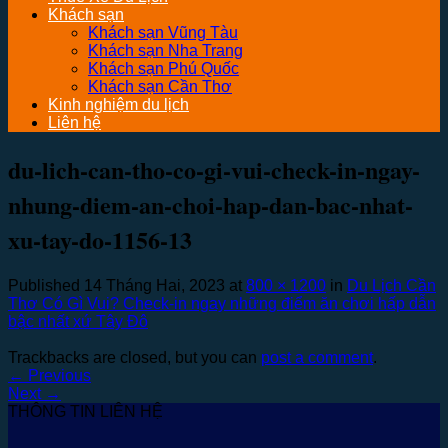
Khách sạn
Khách sạn Vũng Tàu
Khách sạn Nha Trang
Khách sạn Phú Quốc
Khách sạn Cần Thơ
Kinh nghiệm du lịch
Liên hệ
du-lich-can-tho-co-gi-vui-check-in-ngay-
nhung-diem-an-choi-hap-dan-bac-nhat-
xu-tay-do-1156-13
Published
14 Tháng Hai, 2023
at
800 × 1200
in
Du Lịch Cần
Thơ Có Gì Vui? Check-in ngay những điểm ăn chơi hấp dẫn
bậc nhất xứ Tây Đô
Trackbacks are closed, but you can
post a comment
.
←
Previous
Next
→
THÔNG TIN LIÊN HỆ