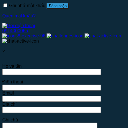
Ghi nhớ mật khẩu
Đăng nhập
Quên mật khẩu?
0914000065
×
Họ và tên
Điện thoại
Email
Địa chỉ
Ghi chú