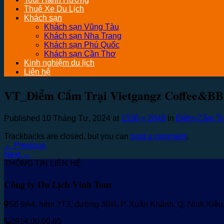
Thuê Xe Du Lịch
Khách sạn
Khách sạn Vũng Tàu
Khách sạn Nha Trang
Khách sạn Phú Quốc
Khách sạn Cần Thơ
Kinh nghiệm du lịch
Liên hệ
VT_Điểm Cắm Trại Vietgangz Coffee&BB
Published
10 Tháng Tư, 2024
at
1536 × 2048
in
Điểm Cắm Tr
Trackbacks are closed, but you can
post a comment
.
←
Previous
Next
→
THÔNG TIN LIÊN HỆ
Công ty Du Lịch Vinh Tour
Số 9A4, hẻm 2T2, đường 30/4, P. Xuân Khánh, Q. Ninh Kiề
0914.00.00.65