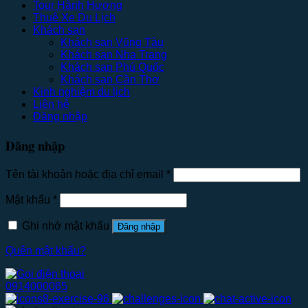
Tour Hành Hương
Thuê Xe Du Lịch
Khách sạn
Khách sạn Vũng Tàu
Khách sạn Nha Trang
Khách sạn Phú Quốc
Khách sạn Cần Thơ
Kinh nghiệm du lịch
Liên hệ
Đăng nhập
Đăng nhập
Tên tài khoản hoặc địa chỉ email
*
Mật khẩu
*
Ghi nhớ mật khẩu
Đăng nhập
Quên mật khẩu?
0914000065