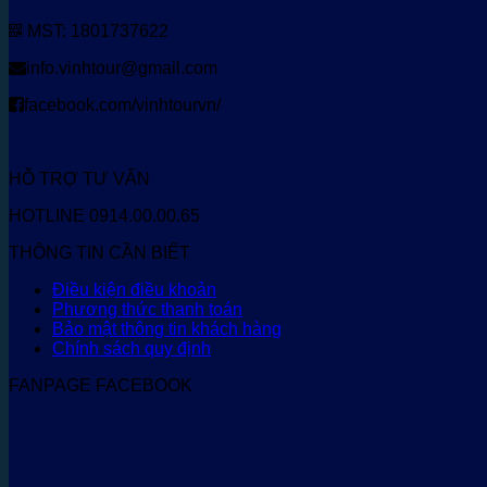
MST: 1801737622
info.vinhtour@gmail.com
facebook.com/vinhtourvn/
HỖ TRỢ TƯ VẤN
HOTLINE 0914.00.00.65
THÔNG TIN CẦN BIẾT
Điều kiện điều khoản
Phương thức thanh toán
Bảo mật thông tin khách hàng
Chính sách quy định
FANPAGE FACEBOOK