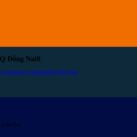
Q Đồng Nai8
ại Vietgangz Coffee&BBQ Đồng Nai
u, Cần Thơ