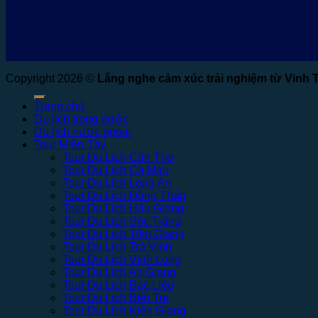
Copyright 2026 ©
Lắng nghe cảm xúc trải nghiệm từ Vinh 
Trang chủ
Du lịch trong nước
Du lịch nước ngoài
Tour Miền Tây
Tour Du Lịch Cần Thơ
Tour Du Lịch Cà Mau
Tour Du Lịch Long An
Tour Du Lịch Đồng Tháp
Tour Du Lịch Hậu Giang
Tour Du Lịch Sóc Trăng
Tour Du Lịch Tiền Giang
Tour Du Lịch Trà Vinh
Tour Du Lịch Vĩnh Long
Tour Du Lịch An Giang
Tour Du Lịch Bạc Liêu
Tour Du Lịch Bến Tre
Tour Du Lịch Kiên Giang