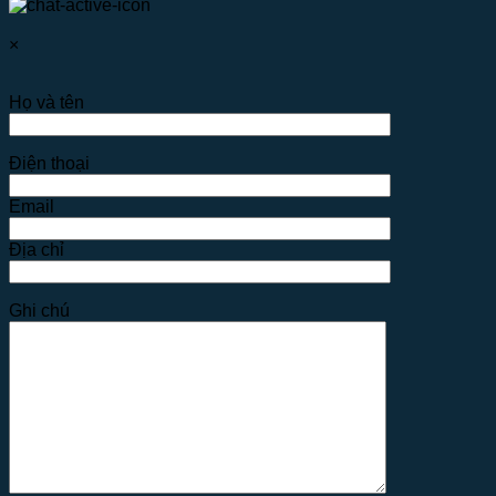
×
Họ và tên
Điện thoại
Email
Địa chỉ
Ghi chú