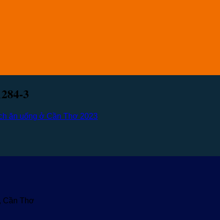
1284-3
ịch ăn uống ở Cần Thơ 2023
u, Cần Thơ