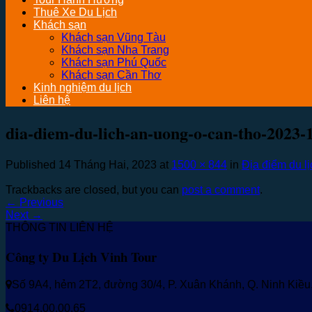
Thuê Xe Du Lịch
Khách sạn
Khách sạn Vũng Tàu
Khách sạn Nha Trang
Khách sạn Phú Quốc
Khách sạn Cần Thơ
Kinh nghiệm du lịch
Liên hệ
dia-diem-du-lich-an-uong-o-can-tho-2023-
Published
14 Tháng Hai, 2023
at
1500 × 844
in
Địa điểm du l
Trackbacks are closed, but you can
post a comment
.
←
Previous
Next
→
THÔNG TIN LIÊN HỆ
Công ty Du Lịch Vinh Tour
Số 9A4, hẻm 2T2, đường 30/4, P. Xuân Khánh, Q. Ninh Kiề
0914.00.00.65