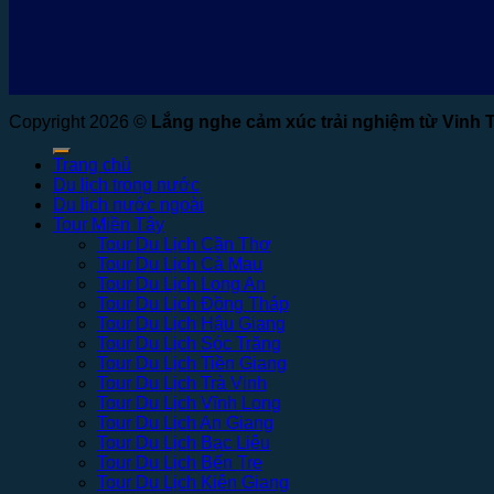
Copyright 2026 ©
Lắng nghe cảm xúc trải nghiệm từ Vinh 
Trang chủ
Du lịch trong nước
Du lịch nước ngoài
Tour Miền Tây
Tour Du Lịch Cần Thơ
Tour Du Lịch Cà Mau
Tour Du Lịch Long An
Tour Du Lịch Đồng Tháp
Tour Du Lịch Hậu Giang
Tour Du Lịch Sóc Trăng
Tour Du Lịch Tiền Giang
Tour Du Lịch Trà Vinh
Tour Du Lịch Vĩnh Long
Tour Du Lịch An Giang
Tour Du Lịch Bạc Liêu
Tour Du Lịch Bến Tre
Tour Du Lịch Kiên Giang