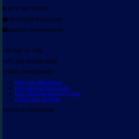
MST: 1801737622
info.vinhtour@gmail.com
facebook.com/vinhtourvn/
HỖ TRỢ TƯ VẤN
HOTLINE 0914.00.00.65
THÔNG TIN CẦN BIẾT
Điều kiện điều khoản
Phương thức thanh toán
Bảo mật thông tin khách hàng
Chính sách quy định
FANPAGE FACEBOOK