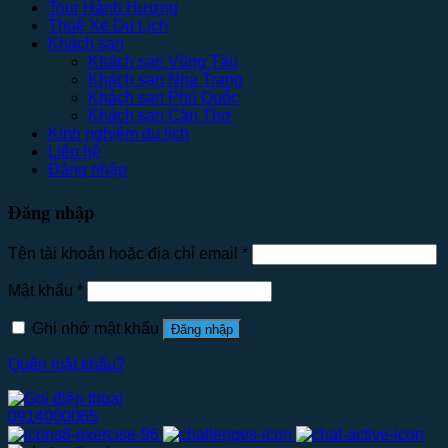
Tour Hành Hương
Thuê Xe Du Lịch
Khách sạn
Khách sạn Vũng Tàu
Khách sạn Nha Trang
Khách sạn Phú Quốc
Khách sạn Cần Thơ
Kinh nghiệm du lịch
Liên hệ
Đăng nhập
Đăng nhập
Tên tài khoản hoặc địa chỉ email
*
Mật khẩu
*
Ghi nhớ mật khẩu
Đăng nhập
Quên mật khẩu?
0914000065