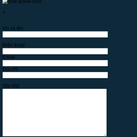
×
Họ và tên
Điện thoại
Email
Địa chỉ
Ghi chú