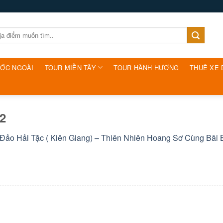
ƯỚC NGOÀI
TOUR MIỀN TÂY
TOUR HÀNH HƯƠNG
THUÊ XE 
 2
Đảo Hải Tặc ( Kiên Giang) – Thiên Nhiên Hoang Sơ Cùng Bãi 