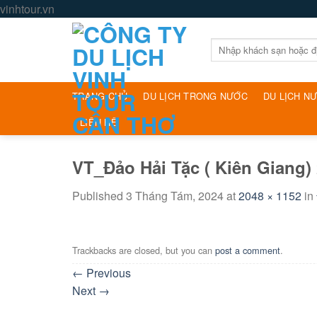
Skip
vinhtour.vn
to
content
Tìm
kiếm:
TRANG CHỦ
DU LỊCH TRONG NƯỚC
DU LỊCH N
LIÊN HỆ
VT_Đảo Hải Tặc ( Kiên Giang)
Published
3 Tháng Tám, 2024
at
2048 × 1152
in
Trackbacks are closed, but you can
post a comment
.
←
Previous
Next
→