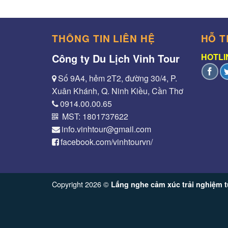
THÔNG TIN LIÊN HỆ
HỖ T
Công ty Du Lịch Vinh Tour
HOTLIN
Số 9A4, hẻm 2T2, đường 30/4, P.
Xuân Khánh, Q. Ninh Kiều, Cần Thơ
0914.00.00.65
MST: 1801737622
info.vinhtour@gmail.com
facebook.com/vinhtourvn/
Copyright 2026 ©
Lắng nghe cảm xúc trải nghiệm t