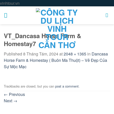
Skip
vinhtour.vn
to
content
VT_Dancasa Horse Farm &
Homestay7
Published
8 Tháng Tám, 2024
at
2048 × 1365
in
Dancasa
Horse Farm & Homestay ( Buôn Ma Thuột) – Vẻ Đẹp Của
Sự Mộc Mạc
Trackbacks are closed, but you can
post a comment
.
←
Previous
Next
→