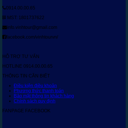
0914.00.00.65
MST: 1801737622
info.vinhtour@gmail.com
facebook.com/vinhtourvn/
HỖ TRỢ TƯ VẤN
HOTLINE 0914.00.00.65
THÔNG TIN CẦN BIẾT
Điều kiện điều khoản
Phương thức thanh toán
Bảo mật thông tin khách hàng
Chính sách quy định
FANPAGE FACEBOOK