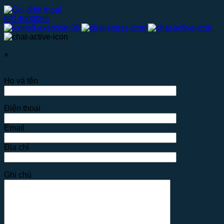
0914000065
×
Họ và tên
Điện thoại
Email
Địa chỉ
Ghi chú