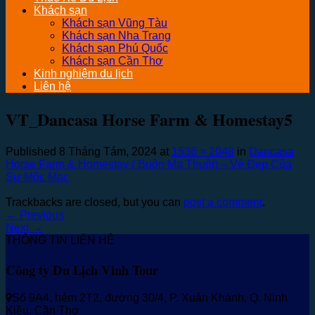
Khách sạn
Khách sạn Vũng Tàu
Khách sạn Nha Trang
Khách sạn Phú Quốc
Khách sạn Cần Thơ
Kinh nghiệm du lịch
Liên hệ
VT_Dancasa Horse Farm & Homestay5
Published
8 Tháng Tám, 2024
at
1536 × 2048
in
Dancasa
Horse Farm & Homestay ( Buôn Ma Thuột) – Vẻ Đẹp Của
Sự Mộc Mạc
Trackbacks are closed, but you can
post a comment
.
←
Previous
Next
→
THÔNG TIN LIÊN HỆ
Công ty Du Lịch Vinh Tour
Số 9A4, hẻm 2T2, đường 30/4, P. Xuân Khánh, Q. Ninh
Kiều, Cần Thơ