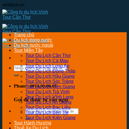
Skip
vinhtour.vn
to
content
Trang chủ
Du lịch trong nước
Du lịch nước ngoài
Tour Miền Tây
Tour Du Lịch Cần Thơ
Tour Du Lịch Cà Mau
Tour Du Lịch Long An
Tìm
Tour Du Lịch Đồng Tháp
kiếm:
Tour Du Lịch Hậu Giang
Tour Du Lịch Sóc Trăng
Phone : 0914.00.00.65
Tour Du Lịch Tiền Giang
Tour Du Lịch Trà Vinh
Tour Du Lịch Vĩnh Long
Gọi để được tư vấn ngay
Tour Du Lịch An Giang
Tour Du Lịch Bạc Liêu
Tìm
Tour Du Lịch Bến Tre
kiếm:
Tour Du Lịch Kiên Giang
Tour Hành Hương
Thuê Xe Du Lịch