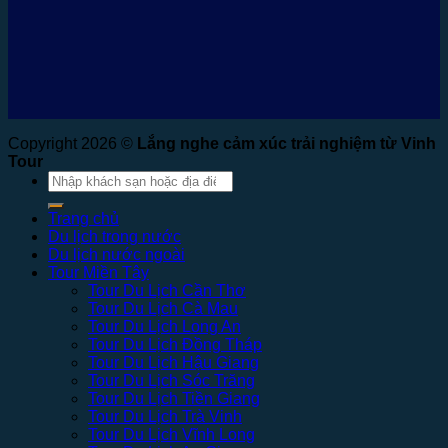
Copyright 2026 ©
Lắng nghe cảm xúc trải nghiệm từ Vinh
Tour
Tìm
kiếm:
Trang chủ
Du lịch trong nước
Du lịch nước ngoài
Tour Miền Tây
Tour Du Lịch Cần Thơ
Tour Du Lịch Cà Mau
Tour Du Lịch Long An
Tour Du Lịch Đồng Tháp
Tour Du Lịch Hậu Giang
Tour Du Lịch Sóc Trăng
Tour Du Lịch Tiền Giang
Tour Du Lịch Trà Vinh
Tour Du Lịch Vĩnh Long