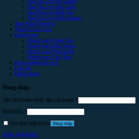
Tour Du Lịch An Giang
Tour Du Lịch Bạc Liêu
Tour Du Lịch Bến Tre
Tour Du Lịch Kiên Giang
Tour Hành Hương
Thuê Xe Du Lịch
Khách sạn
Khách sạn Vũng Tàu
Khách sạn Nha Trang
Khách sạn Phú Quốc
Khách sạn Cần Thơ
Kinh nghiệm du lịch
Liên hệ
Đăng nhập
Đăng nhập
Tên tài khoản hoặc địa chỉ email
*
Mật khẩu
*
Ghi nhớ mật khẩu
Đăng nhập
Quên mật khẩu?