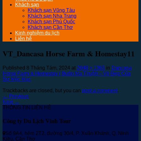
Khách sạn
Khách sạn Vũng Tàu
Khách sạn Nha Trang
Khách sạn Phú Quốc
Khách sạn Cần Thơ
Kinh nghiệm du lịch
Liên hệ
VT_Dancasa Horse Farm & Homestay11
Published
8 Tháng Tám, 2024
at
2048 × 1365
in
Dancasa
Horse Farm & Homestay ( Buôn Ma Thuột) – Vẻ Đẹp Của
Sự Mộc Mạc
Trackbacks are closed, but you can
post a comment
.
←
Previous
Next
→
THÔNG TIN LIÊN HỆ
Công ty Du Lịch Vinh Tour
Số 9A4, hẻm 2T2, đường 30/4, P. Xuân Khánh, Q. Ninh
Kiều, Cần Thơ