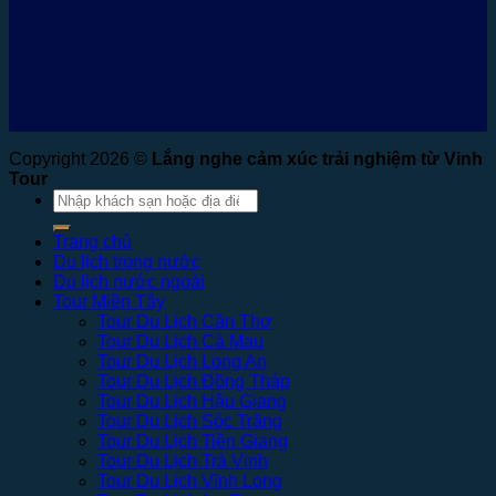
Copyright 2026 ©
Lắng nghe cảm xúc trải nghiệm từ Vinh
Tour
Tìm
kiếm:
Trang chủ
Du lịch trong nước
Du lịch nước ngoài
Tour Miền Tây
Tour Du Lịch Cần Thơ
Tour Du Lịch Cà Mau
Tour Du Lịch Long An
Tour Du Lịch Đồng Tháp
Tour Du Lịch Hậu Giang
Tour Du Lịch Sóc Trăng
Tour Du Lịch Tiền Giang
Tour Du Lịch Trà Vinh
Tour Du Lịch Vĩnh Long