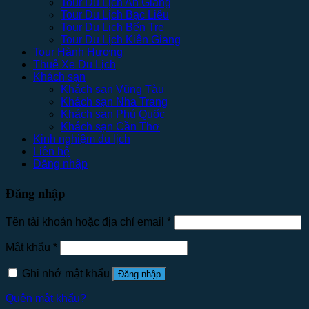
Tour Du Lịch An Giang
Tour Du Lịch Bạc Liêu
Tour Du Lịch Bến Tre
Tour Du Lịch Kiên Giang
Tour Hành Hương
Thuê Xe Du Lịch
Khách sạn
Khách sạn Vũng Tàu
Khách sạn Nha Trang
Khách sạn Phú Quốc
Khách sạn Cần Thơ
Kinh nghiệm du lịch
Liên hệ
Đăng nhập
Đăng nhập
Tên tài khoản hoặc địa chỉ email
*
Mật khẩu
*
Ghi nhớ mật khẩu
Đăng nhập
Quên mật khẩu?