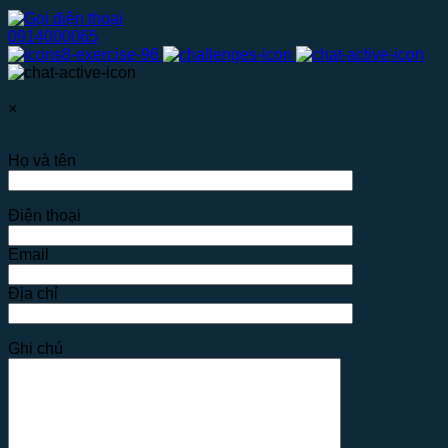
0914000065
×
Họ và tên
Điện thoại
Email
Địa chỉ
Ghi chú