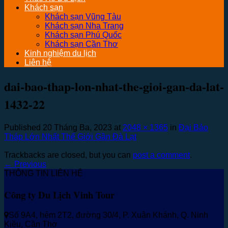
Khách sạn
Khách sạn Vũng Tàu
Khách sạn Nha Trang
Khách sạn Phú Quốc
Khách sạn Cần Thơ
Kinh nghiệm du lịch
Liên hệ
dai-bao-thap-lon-nhat-the-gioi-gan-da-lat-
1432-22
Published
20 Tháng Ba, 2023
at
2048 × 1365
in
Đại Bảo
Tháp Lớn Nhất Thế Giới Gần Đà Lạt
Trackbacks are closed, but you can
post a comment
.
←
Previous
THÔNG TIN LIÊN HỆ
Công ty Du Lịch Vinh Tour
Số 9A4, hẻm 2T2, đường 30/4, P. Xuân Khánh, Q. Ninh
Kiều, Cần Thơ