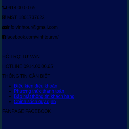
0914.00.00.65
MST: 1801737622
info.vinhtour@gmail.com
facebook.com/vinhtourvn/
HỖ TRỢ TƯ VẤN
HOTLINE 0914.00.00.65
THÔNG TIN CẦN BIẾT
Điều kiện điều khoản
Phương thức thanh toán
Bảo mật thông tin khách hàng
Chính sách quy định
FANPAGE FACEBOOK