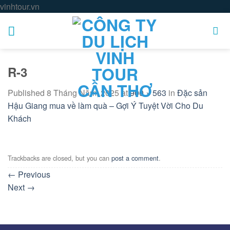
Skip
vinhtour.vn
to
content
R-3
Published
8 Tháng Năm, 2025
at
900 × 563
in
Đặc sản
Hậu Giang mua về làm quà – Gợi Ý Tuyệt Vời Cho Du
Khách
Trackbacks are closed, but you can
post a comment
.
←
Previous
Next
→