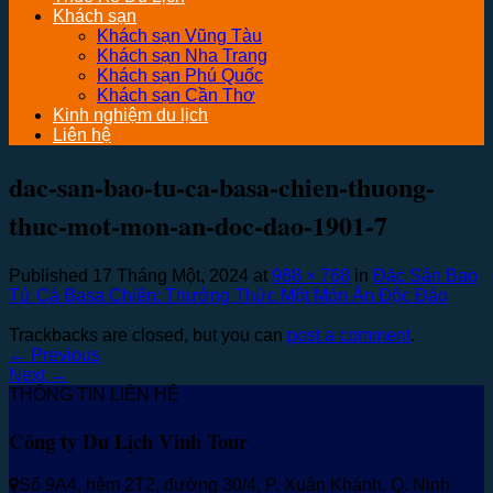
Khách sạn
Khách sạn Vũng Tàu
Khách sạn Nha Trang
Khách sạn Phú Quốc
Khách sạn Cần Thơ
Kinh nghiệm du lịch
Liên hệ
dac-san-bao-tu-ca-basa-chien-thuong-
thuc-mot-mon-an-doc-dao-1901-7
Published
17 Tháng Một, 2024
at
988 × 768
in
Đặc Sản Bao
Tử Cá Basa Chiên: Thưởng Thức Một Món Ăn Độc Đáo
Trackbacks are closed, but you can
post a comment
.
←
Previous
Next
→
THÔNG TIN LIÊN HỆ
Công ty Du Lịch Vinh Tour
Số 9A4, hẻm 2T2, đường 30/4, P. Xuân Khánh, Q. Ninh