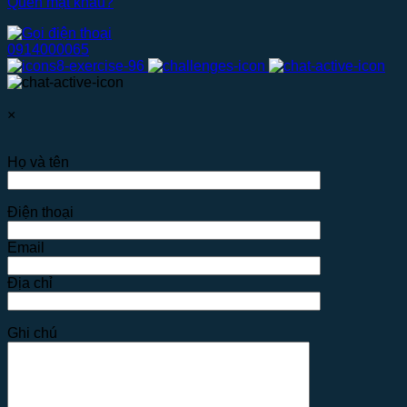
Quên mật khẩu?
0914000065
×
Họ và tên
Điện thoại
Email
Địa chỉ
Ghi chú