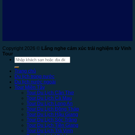
Copyright 2026 ©
Lắng nghe cảm xúc trải nghiệm từ Vinh
Tour
Tìm
kiếm:
Trang chủ
Du lịch trong nước
Du lịch nước ngoài
Tour Miền Tây
Tour Du Lịch Cần Thơ
Tour Du Lịch Cà Mau
Tour Du Lịch Long An
Tour Du Lịch Đồng Tháp
Tour Du Lịch Hậu Giang
Tour Du Lịch Sóc Trăng
Tour Du Lịch Tiền Giang
Tour Du Lịch Trà Vinh