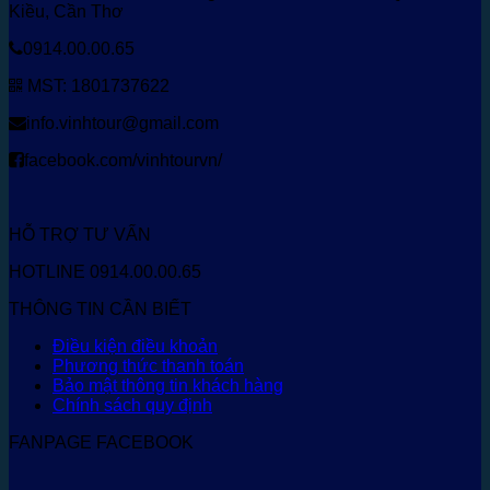
Kiều, Cần Thơ
0914.00.00.65
MST: 1801737622
info.vinhtour@gmail.com
facebook.com/vinhtourvn/
HỖ TRỢ TƯ VẤN
HOTLINE 0914.00.00.65
THÔNG TIN CẦN BIẾT
Điều kiện điều khoản
Phương thức thanh toán
Bảo mật thông tin khách hàng
Chính sách quy định
FANPAGE FACEBOOK