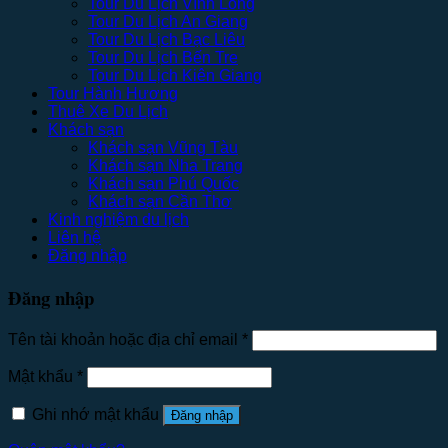
Tour Du Lịch Vĩnh Long
Tour Du Lịch An Giang
Tour Du Lịch Bạc Liêu
Tour Du Lịch Bến Tre
Tour Du Lịch Kiên Giang
Tour Hành Hương
Thuê Xe Du Lịch
Khách sạn
Khách sạn Vũng Tàu
Khách sạn Nha Trang
Khách sạn Phú Quốc
Khách sạn Cần Thơ
Kinh nghiệm du lịch
Liên hệ
Đăng nhập
Đăng nhập
Tên tài khoản hoặc địa chỉ email
*
Mật khẩu
*
Ghi nhớ mật khẩu
Đăng nhập