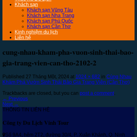
Khách sạn
Khách sạn Vũng Tàu
Khách sạn Nha Trang
Khách sạn Phú Quốc
Khách sạn Cần Thơ
Kinh nghiệm du lịch
Liên hệ
cung-nhau-kham-pha-vuon-sinh-thai-bao-
gia-trang-vien-can-tho-2102-2
Published
27 Tháng Một, 2024
at
1024 × 682
in
Cùng Nhau
Khám Phá Vườn Sinh Thái Bảo Gia Trang Viên (Cần Thơ)
Trackbacks are closed, but you can
post a comment
.
←
Previous
Next
→
THÔNG TIN LIÊN HỆ
Công ty Du Lịch Vinh Tour
Số 9A4, hẻm 2T2, đường 30/4, P. Xuân Khánh, Q. Ninh