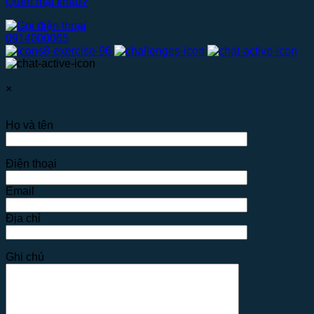
Quên mật khẩu?
0914000065
×
Họ và tên
Điện thoại
Email
Địa chỉ
Ghi chú