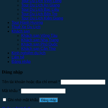
Tour Du Lịch Vĩnh Long
Tour Du Lịch An Giang
Tour Du Lịch Bạc Liêu
Tour Du Lịch Bến Tre
Tour Du Lịch Kiên Giang
Tour Hành Hương
Thuê Xe Du Lịch
Khách sạn
Khách sạn Vũng Tàu
Khách sạn Nha Trang
Khách sạn Phú Quốc
Khách sạn Cần Thơ
Kinh nghiệm du lịch
Liên hệ
Đăng nhập
Đăng nhập
Tên tài khoản hoặc địa chỉ email
*
Mật khẩu
*
Ghi nhớ mật khẩu
Đăng nhập