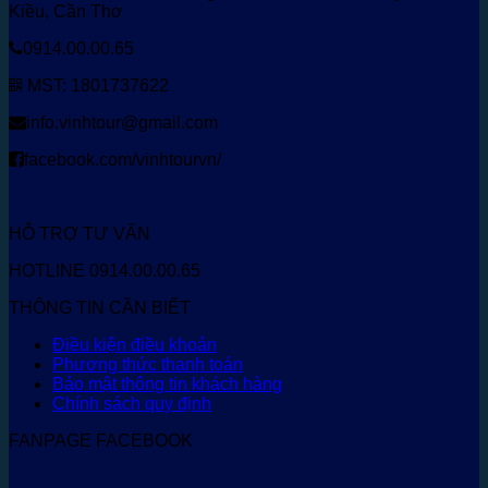
Kiều, Cần Thơ
0914.00.00.65
MST: 1801737622
info.vinhtour@gmail.com
facebook.com/vinhtourvn/
HỖ TRỢ TƯ VẤN
HOTLINE 0914.00.00.65
THÔNG TIN CẦN BIẾT
Điều kiện điều khoản
Phương thức thanh toán
Bảo mật thông tin khách hàng
Chính sách quy định
FANPAGE FACEBOOK