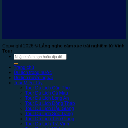
Copyright 2026 ©
Lắng nghe cảm xúc trải nghiệm từ Vinh
Tour
Tìm
kiếm:
Trang chủ
Du lịch trong nước
Du lịch nước ngoài
Tour Miền Tây
Tour Du Lịch Cần Thơ
Tour Du Lịch Cà Mau
Tour Du Lịch Long An
Tour Du Lịch Đồng Tháp
Tour Du Lịch Hậu Giang
Tour Du Lịch Sóc Trăng
Tour Du Lịch Tiền Giang
Tour Du Lịch Trà Vinh