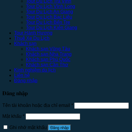
Tour Du Lịch Trà Vinh
Tour Du Lịch Vĩnh Long
Tour Du Lịch An Giang
Tour Du Lịch Bạc Liêu
Tour Du Lịch Bến Tre
Tour Du Lịch Kiên Giang
Tour Hành Hương
Thuê Xe Du Lịch
Khách sạn
Khách sạn Vũng Tàu
Khách sạn Nha Trang
Khách sạn Phú Quốc
Khách sạn Cần Thơ
Kinh nghiệm du lịch
Liên hệ
Đăng nhập
Đăng nhập
Tên tài khoản hoặc địa chỉ email
*
Mật khẩu
*
Ghi nhớ mật khẩu
Đăng nhập