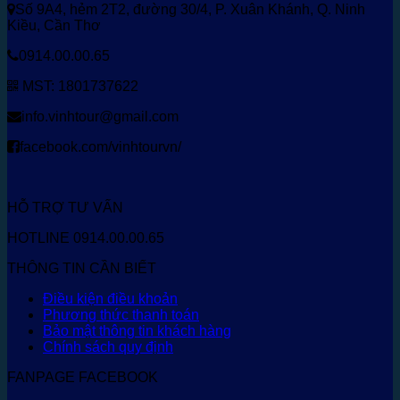
Số 9A4, hẻm 2T2, đường 30/4, P. Xuân Khánh, Q. Ninh
Kiều, Cần Thơ
0914.00.00.65
MST: 1801737622
info.vinhtour@gmail.com
facebook.com/vinhtourvn/
HỖ TRỢ TƯ VẤN
HOTLINE 0914.00.00.65
THÔNG TIN CẦN BIẾT
Điều kiện điều khoản
Phương thức thanh toán
Bảo mật thông tin khách hàng
Chính sách quy định
FANPAGE FACEBOOK