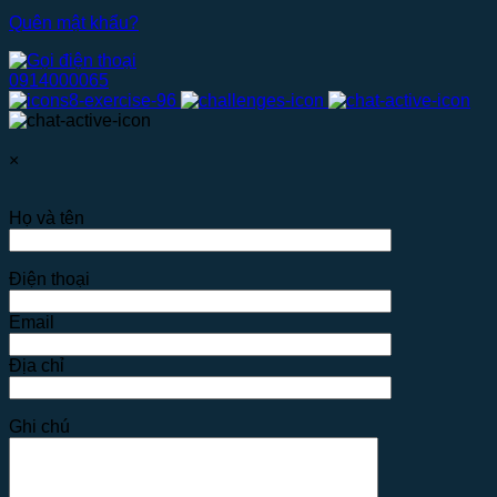
Quên mật khẩu?
0914000065
×
Họ và tên
Điện thoại
Email
Địa chỉ
Ghi chú