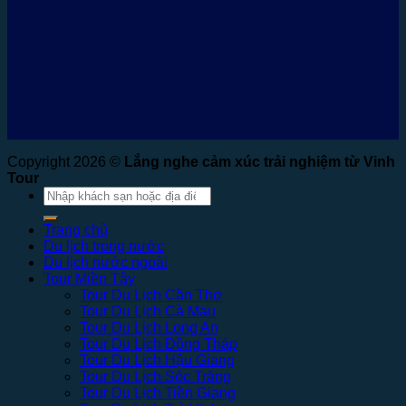
Copyright 2026 ©
Lắng nghe cảm xúc trải nghiệm từ Vinh
Tour
Tìm
kiếm:
Trang chủ
Du lịch trong nước
Du lịch nước ngoài
Tour Miền Tây
Tour Du Lịch Cần Thơ
Tour Du Lịch Cà Mau
Tour Du Lịch Long An
Tour Du Lịch Đồng Tháp
Tour Du Lịch Hậu Giang
Tour Du Lịch Sóc Trăng
Tour Du Lịch Tiền Giang