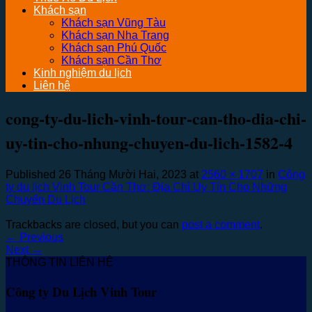
Khách sạn
Khách sạn Vũng Tàu
Khách sạn Nha Trang
Khách sạn Phú Quốc
Khách sạn Cần Thơ
Kinh nghiệm du lịch
Liên hệ
cong-ty-du-lich-vinh-tour-can-tho-dia-chi-
uy-tin-cho-nhung-chuyen-du-lich-1582-4
Published
26 Tháng Mười Hai, 2023
at
2560 × 1707
in
Công
ty du lịch Vinh Tour Cần Thơ: Địa Chỉ Uy Tín Cho Những
Chuyến Du Lịch
Trackbacks are closed, but you can
post a comment
.
←
Previous
Next
→
THÔNG TIN LIÊN HỆ
Công ty Du Lịch Vinh Tour