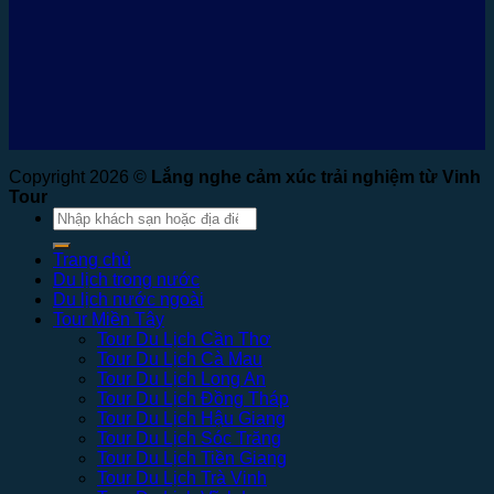
Copyright 2026 ©
Lắng nghe cảm xúc trải nghiệm từ Vinh
Tour
Tìm
kiếm:
Trang chủ
Du lịch trong nước
Du lịch nước ngoài
Tour Miền Tây
Tour Du Lịch Cần Thơ
Tour Du Lịch Cà Mau
Tour Du Lịch Long An
Tour Du Lịch Đồng Tháp
Tour Du Lịch Hậu Giang
Tour Du Lịch Sóc Trăng
Tour Du Lịch Tiền Giang
Tour Du Lịch Trà Vinh