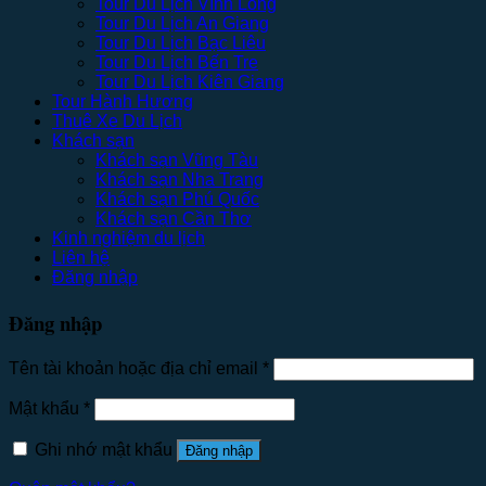
Tour Du Lịch Vĩnh Long
Tour Du Lịch An Giang
Tour Du Lịch Bạc Liêu
Tour Du Lịch Bến Tre
Tour Du Lịch Kiên Giang
Tour Hành Hương
Thuê Xe Du Lịch
Khách sạn
Khách sạn Vũng Tàu
Khách sạn Nha Trang
Khách sạn Phú Quốc
Khách sạn Cần Thơ
Kinh nghiệm du lịch
Liên hệ
Đăng nhập
Đăng nhập
Tên tài khoản hoặc địa chỉ email
*
Mật khẩu
*
Ghi nhớ mật khẩu
Đăng nhập