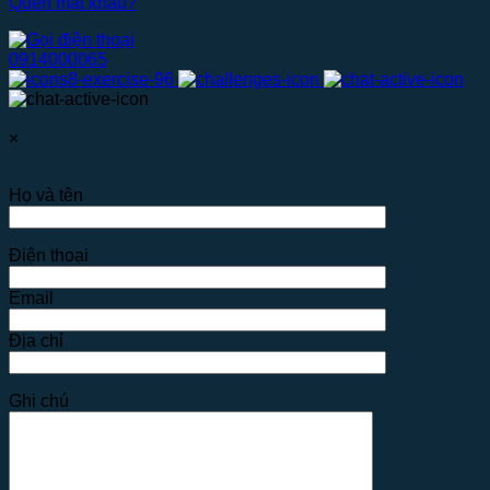
Quên mật khẩu?
0914000065
×
Họ và tên
Điện thoại
Email
Địa chỉ
Ghi chú