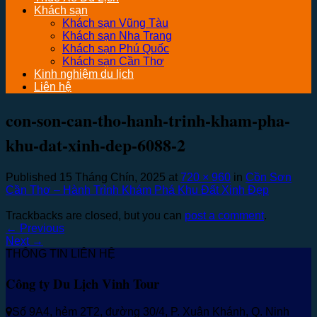
Khách sạn
Khách sạn Vũng Tàu
Khách sạn Nha Trang
Khách sạn Phú Quốc
Khách sạn Cần Thơ
Kinh nghiệm du lịch
Liên hệ
con-son-can-tho-hanh-trinh-kham-pha-
khu-dat-xinh-dep-6088-2
Published
15 Tháng Chín, 2025
at
720 × 960
in
Cồn Sơn
Cần Thơ – Hành Trình Khám Phá Khu Đất Xinh Đẹp
Trackbacks are closed, but you can
post a comment
.
←
Previous
Next
→
THÔNG TIN LIÊN HỆ
Công ty Du Lịch Vinh Tour
Số 9A4, hẻm 2T2, đường 30/4, P. Xuân Khánh, Q. Ninh