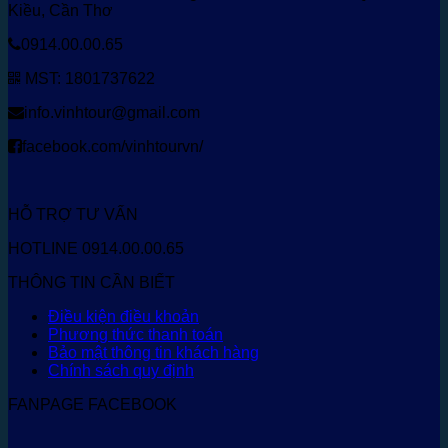
Kiều, Cần Thơ
0914.00.00.65
MST: 1801737622
info.vinhtour@gmail.com
facebook.com/vinhtourvn/
HỖ TRỢ TƯ VẤN
HOTLINE 0914.00.00.65
THÔNG TIN CẦN BIẾT
Điều kiện điều khoản
Phương thức thanh toán
Bảo mật thông tin khách hàng
Chính sách quy định
FANPAGE FACEBOOK