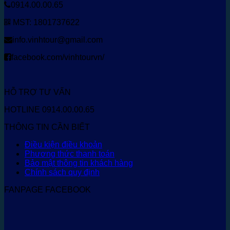
0914.00.00.65
MST: 1801737622
info.vinhtour@gmail.com
facebook.com/vinhtourvn/
HỖ TRỢ TƯ VẤN
HOTLINE 0914.00.00.65
THÔNG TIN CẦN BIẾT
Điều kiện điều khoản
Phương thức thanh toán
Bảo mật thông tin khách hàng
Chính sách quy định
FANPAGE FACEBOOK