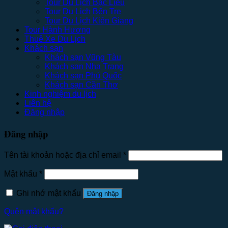
Tour Du Lịch Bạc Liêu
Tour Du Lịch Bến Tre
Tour Du Lịch Kiên Giang
Tour Hành Hương
Thuê Xe Du Lịch
Khách sạn
Khách sạn Vũng Tàu
Khách sạn Nha Trang
Khách sạn Phú Quốc
Khách sạn Cần Thơ
Kinh nghiệm du lịch
Liên hệ
Đăng nhập
Đăng nhập
Tên tài khoản hoặc địa chỉ email
*
Mật khẩu
*
Ghi nhớ mật khẩu
Đăng nhập
Quên mật khẩu?