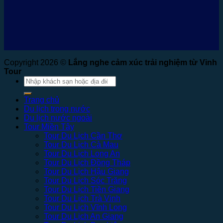
Copyright 2026 ©
Lắng nghe cảm xúc trải nghiệm từ Vinh
Tour
Tìm
kiếm:
Trang chủ
Du lịch trong nước
Du lịch nước ngoài
Tour Miền Tây
Tour Du Lịch Cần Thơ
Tour Du Lịch Cà Mau
Tour Du Lịch Long An
Tour Du Lịch Đồng Tháp
Tour Du Lịch Hậu Giang
Tour Du Lịch Sóc Trăng
Tour Du Lịch Tiền Giang
Tour Du Lịch Trà Vinh
Tour Du Lịch Vĩnh Long
Tour Du Lịch An Giang