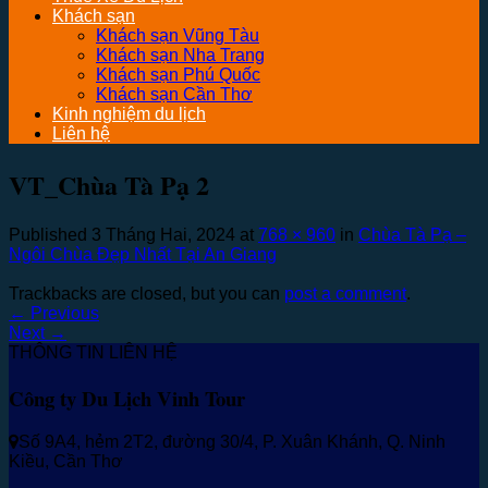
Khách sạn
Khách sạn Vũng Tàu
Khách sạn Nha Trang
Khách sạn Phú Quốc
Khách sạn Cần Thơ
Kinh nghiệm du lịch
Liên hệ
VT_Chùa Tà Pạ 2
Published
3 Tháng Hai, 2024
at
768 × 960
in
Chùa Tà Pạ –
Ngôi Chùa Đẹp Nhất Tại An Giang
Trackbacks are closed, but you can
post a comment
.
←
Previous
Next
→
THÔNG TIN LIÊN HỆ
Công ty Du Lịch Vinh Tour
Số 9A4, hẻm 2T2, đường 30/4, P. Xuân Khánh, Q. Ninh
Kiều, Cần Thơ