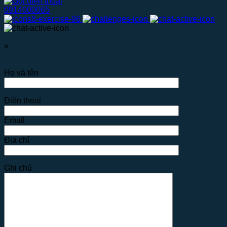
0914000065
×
Họ và tên
Điện thoại
Email
Địa chỉ
Ghi chú