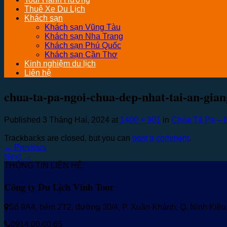
Thuê Xe Du Lịch
Khách sạn
Khách sạn Vũng Tàu
Khách sạn Nha Trang
Khách sạn Phú Quốc
Khách sạn Cần Thơ
Kinh nghiệm du lịch
Liên hệ
chua-ta-pa-ngoi-chua-dep-nhat-tai-an-gia
Published
3 Tháng Hai, 2024
at
1400 × 901
in
Chùa Tà Pạ – 
Trackbacks are closed, but you can
post a comment
.
←
Previous
Next
→
THÔNG TIN LIÊN HỆ
Công ty Du Lịch Vinh Tour
Số 9A4, hẻm 2T2, đường 30/4, P. Xuân Khánh, Q. Ninh Kiề
0914.00.00.65