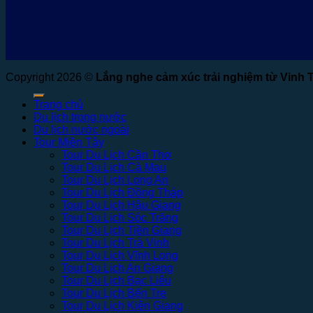
Copyright 2026 ©
Lắng nghe cảm xúc trải nghiệm từ Vinh 
Trang chủ
Du lịch trong nước
Du lịch nước ngoài
Tour Miền Tây
Tour Du Lịch Cần Thơ
Tour Du Lịch Cà Mau
Tour Du Lịch Long An
Tour Du Lịch Đồng Tháp
Tour Du Lịch Hậu Giang
Tour Du Lịch Sóc Trăng
Tour Du Lịch Tiền Giang
Tour Du Lịch Trà Vinh
Tour Du Lịch Vĩnh Long
Tour Du Lịch An Giang
Tour Du Lịch Bạc Liêu
Tour Du Lịch Bến Tre
Tour Du Lịch Kiên Giang