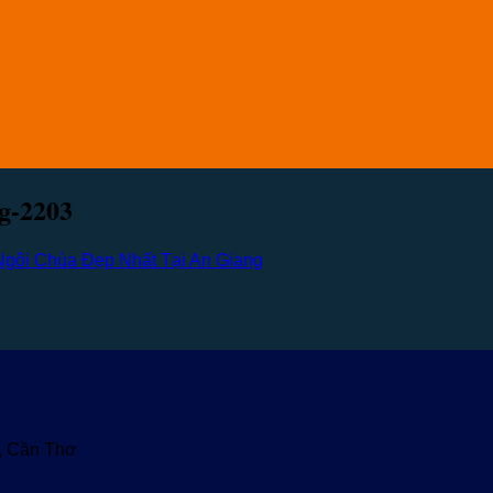
ng-2203
Ngôi Chùa Đẹp Nhất Tại An Giang
u, Cần Thơ