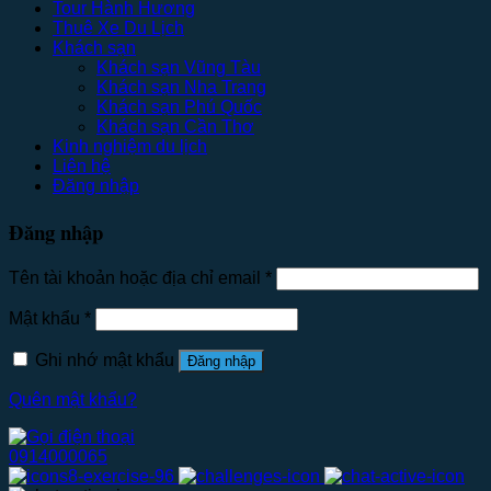
Tour Hành Hương
Thuê Xe Du Lịch
Khách sạn
Khách sạn Vũng Tàu
Khách sạn Nha Trang
Khách sạn Phú Quốc
Khách sạn Cần Thơ
Kinh nghiệm du lịch
Liên hệ
Đăng nhập
Đăng nhập
Tên tài khoản hoặc địa chỉ email
*
Mật khẩu
*
Ghi nhớ mật khẩu
Đăng nhập
Quên mật khẩu?
0914000065