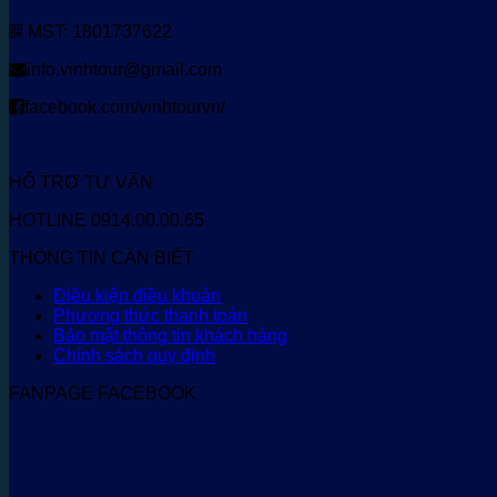
MST: 1801737622
info.vinhtour@gmail.com
facebook.com/vinhtourvn/
HỖ TRỢ TƯ VẤN
HOTLINE 0914.00.00.65
THÔNG TIN CẦN BIẾT
Điều kiện điều khoản
Phương thức thanh toán
Bảo mật thông tin khách hàng
Chính sách quy định
FANPAGE FACEBOOK