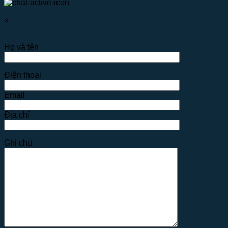
×
Họ và tên
Điện thoại
Email
Địa chỉ
Ghi chú