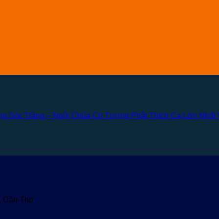
 Sóc Trăng – Ngôi Chùa Có Tượng Phật Thích Ca Lớn Nhất 
u, Cần Thơ