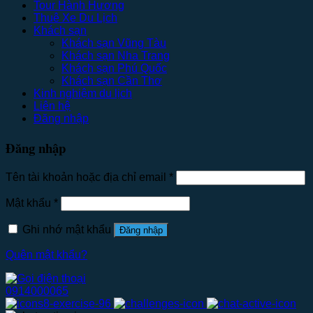
Tour Hành Hương
Thuê Xe Du Lịch
Khách sạn
Khách sạn Vũng Tàu
Khách sạn Nha Trang
Khách sạn Phú Quốc
Khách sạn Cần Thơ
Kinh nghiệm du lịch
Liên hệ
Đăng nhập
Đăng nhập
Tên tài khoản hoặc địa chỉ email
*
Mật khẩu
*
Ghi nhớ mật khẩu
Đăng nhập
Quên mật khẩu?
0914000065