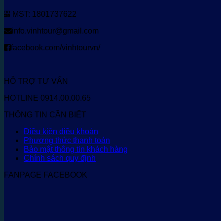
MST: 1801737622
info.vinhtour@gmail.com
facebook.com/vinhtourvn/
HỖ TRỢ TƯ VẤN
HOTLINE 0914.00.00.65
THÔNG TIN CẦN BIẾT
Điều kiện điều khoản
Phương thức thanh toán
Bảo mật thông tin khách hàng
Chính sách quy định
FANPAGE FACEBOOK