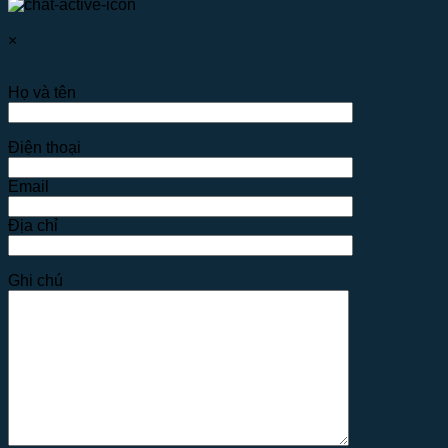
×
Họ và tên
Điện thoại
Email
Địa chỉ
Ghi chú