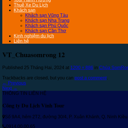
Thuê Xe Du Lịch
Khách sạn
Khách sạn Vũng Tàu
Khách sạn Nha Trang
Khách sạn Phú Quốc
Khách sạn Cần Thơ
Kinh nghiệm du lịch
Liên hệ
VT_Chuasomrong 12
Published
25 Tháng Hai, 2024
at
1200 × 886
in
Chùa SomRong
Trackbacks are closed, but you can
post a comment
.
←
Previous
Next
→
THÔNG TIN LIÊN HỆ
Công ty Du Lịch Vinh Tour
Số 9A4, hẻm 2T2, đường 30/4, P. Xuân Khánh, Q. Ninh Kiề
0914.00.00.65