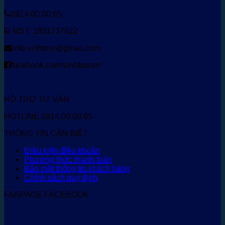
0914.00.00.65
MST: 1801737622
info.vinhtour@gmail.com
facebook.com/vinhtourvn/
HỖ TRỢ TƯ VẤN
HOTLINE 0914.00.00.65
THÔNG TIN CẦN BIẾT
Điều kiện điều khoản
Phương thức thanh toán
Bảo mật thông tin khách hàng
Chính sách quy định
FANPAGE FACEBOOK