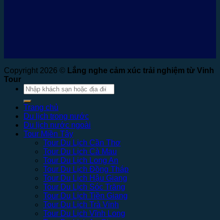
Copyright 2026 ©
Lắng nghe cảm xúc trải nghiệm từ Vinh
Tour
Tìm
kiếm:
Trang chủ
Du lịch trong nước
Du lịch nước ngoài
Tour Miền Tây
Tour Du Lịch Cần Thơ
Tour Du Lịch Cà Mau
Tour Du Lịch Long An
Tour Du Lịch Đồng Tháp
Tour Du Lịch Hậu Giang
Tour Du Lịch Sóc Trăng
Tour Du Lịch Tiền Giang
Tour Du Lịch Trà Vinh
Tour Du Lịch Vĩnh Long