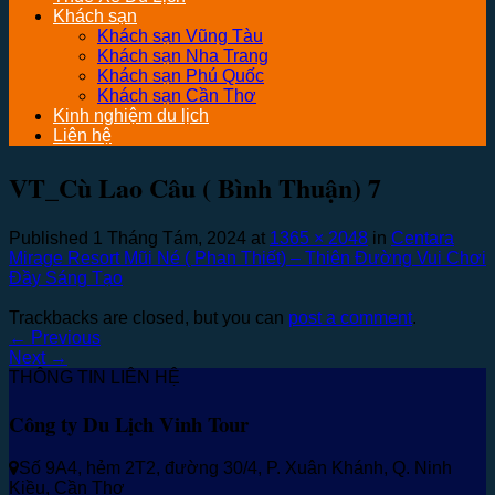
Khách sạn
Khách sạn Vũng Tàu
Khách sạn Nha Trang
Khách sạn Phú Quốc
Khách sạn Cần Thơ
Kinh nghiệm du lịch
Liên hệ
VT_Cù Lao Câu ( Bình Thuận) 7
Published
1 Tháng Tám, 2024
at
1365 × 2048
in
Centara
Mirage Resort Mũi Né ( Phan Thiết) – Thiên Đường Vui Chơi
Đầy Sáng Tạo
Trackbacks are closed, but you can
post a comment
.
←
Previous
Next
→
THÔNG TIN LIÊN HỆ
Công ty Du Lịch Vinh Tour
Số 9A4, hẻm 2T2, đường 30/4, P. Xuân Khánh, Q. Ninh
Kiều, Cần Thơ