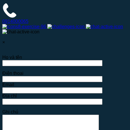
0914000065
×
Họ và tên
Điện thoại
Email
Địa chỉ
Ghi chú