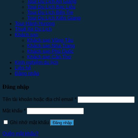
Tour Du Lịch An Giang
Tour Du Lịch Bạc Liêu
Tour Du Lịch Bến Tre
Tour Du Lịch Kiên Giang
Tour Hành Hương
Thuê Xe Du Lịch
Khách sạn
Khách sạn Vũng Tàu
Khách sạn Nha Trang
Khách sạn Phú Quốc
Khách sạn Cần Thơ
Kinh nghiệm du lịch
Liên hệ
Đăng nhập
Đăng nhập
Tên tài khoản hoặc địa chỉ email
*
Mật khẩu
*
Ghi nhớ mật khẩu
Đăng nhập
Quên mật khẩu?