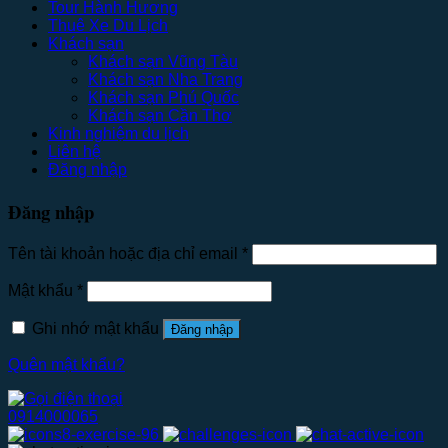
Tour Hành Hương
Thuê Xe Du Lịch
Khách sạn
Khách sạn Vũng Tàu
Khách sạn Nha Trang
Khách sạn Phú Quốc
Khách sạn Cần Thơ
Kinh nghiệm du lịch
Liên hệ
Đăng nhập
Đăng nhập
Tên tài khoản hoặc địa chỉ email
*
Mật khẩu
*
Ghi nhớ mật khẩu
Đăng nhập
Quên mật khẩu?
0914000065