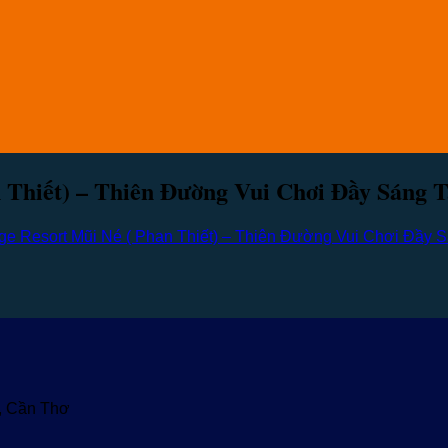
Thiết) – Thiên Đường Vui Chơi Đầy Sáng T
ge Resort Mũi Né ( Phan Thiết) – Thiên Đường Vui Chơi Đầy 
u, Cần Thơ