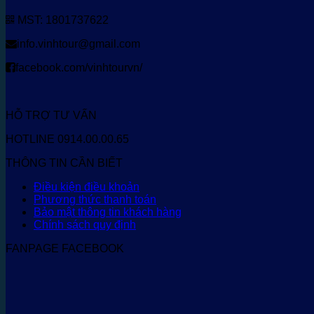
MST: 1801737622
info.vinhtour@gmail.com
facebook.com/vinhtourvn/
HỖ TRỢ TƯ VẤN
HOTLINE 0914.00.00.65
THÔNG TIN CẦN BIẾT
Điều kiện điều khoản
Phương thức thanh toán
Bảo mật thông tin khách hàng
Chính sách quy định
FANPAGE FACEBOOK