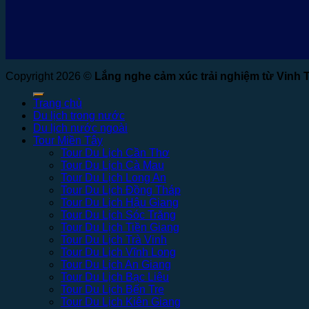
Copyright 2026 ©
Lắng nghe cảm xúc trải nghiệm từ Vinh 
Trang chủ
Du lịch trong nước
Du lịch nước ngoài
Tour Miền Tây
Tour Du Lịch Cần Thơ
Tour Du Lịch Cà Mau
Tour Du Lịch Long An
Tour Du Lịch Đồng Tháp
Tour Du Lịch Hậu Giang
Tour Du Lịch Sóc Trăng
Tour Du Lịch Tiền Giang
Tour Du Lịch Trà Vinh
Tour Du Lịch Vĩnh Long
Tour Du Lịch An Giang
Tour Du Lịch Bạc Liêu
Tour Du Lịch Bến Tre
Tour Du Lịch Kiên Giang