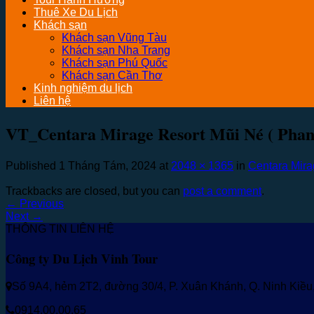
Thuê Xe Du Lịch
Khách sạn
Khách sạn Vũng Tàu
Khách sạn Nha Trang
Khách sạn Phú Quốc
Khách sạn Cần Thơ
Kinh nghiệm du lịch
Liên hệ
VT_Centara Mirage Resort Mũi Né ( Phan 
Published
1 Tháng Tám, 2024
at
2048 × 1365
in
Centara Mira
Trackbacks are closed, but you can
post a comment
.
←
Previous
Next
→
THÔNG TIN LIÊN HỆ
Công ty Du Lịch Vinh Tour
Số 9A4, hẻm 2T2, đường 30/4, P. Xuân Khánh, Q. Ninh Kiề
0914.00.00.65