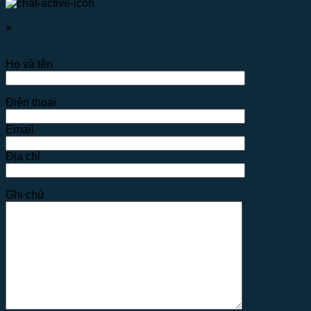
×
Họ và tên
Điện thoại
Email
Địa chỉ
Ghi chú